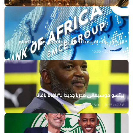
الناظور.. بنك إفريقيا يحتفي بزبنائه من مغاربة العالم
8 غشت 2026 - 15:35
بيتسو موسيماني مدربا جديدا لـ"بافانا بافانا
8 غشت 2026 - 15:01