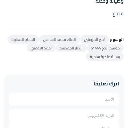
وصيانة وحدته".
و م ع
الوسوم
أمير المؤمنين
الملك محمد السادس
الحجاج المغاربة
موسم الحج 1444ه
الديار المقدسة
أحمد التوفيق
رسالة ملكية سامية
اترك تعليقاً