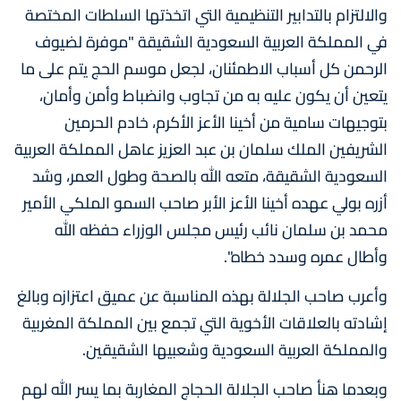
والالتزام بالتدابير التنظيمية التي اتخذتها السلطات المختصة
في المملكة العربية السعودية الشقيقة "موفرة لضيوف
الرحمن كل أسباب الاطمئنان، لجعل موسم الحج يتم على ما
يتعين أن يكون عليه به من تجاوب وانضباط وأمن وأمان،
بتوجيهات سامية من أخينا الأعز الأكرم، خادم الحرمين
الشريفين الملك سلمان بن عبد العزيز عاهل المملكة العربية
السعودية الشقيقة، متعه الله بالصحة وطول العمر، وشد
أزره بولي عهده أخينا الأعز الأبر صاحب السمو الملكي الأمير
محمد بن سلمان نائب رئيس مجلس الوزراء حفظه الله
وأطال عمره وسدد خطاه".
وأعرب صاحب الجلالة بهذه المناسبة عن عميق اعتزازه وبالغ
إشادته بالعلاقات الأخوية التي تجمع بين المملكة المغربية
والمملكة العربية السعودية وشعبيها الشقيقين.
وبعدما هنأ صاحب الجلالة الحجاج المغاربة بما يسر الله لهم