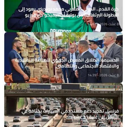
كرة القدم.. الدولي المغربي محمد بولديني يعود إلى
البطولة البرتغالية من بوابة أكاديميكو دي فيزيو
8 غشت 2026 - 14:57
الحسيمة: انطلاق المعرض الجهوي للصناعة التقليدية
والاقتصاد الاجتماعي والتضامني
8 غشت 2026 - 14:39
فرنسا.. تمديد دعم مستخدمي السيارات بكثافة في
التنقل إلى غاية 31 غشت
8 غشت 2026 - 14:01