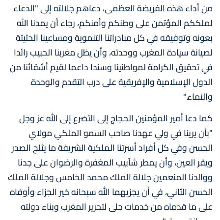
من أداء هذه الفريضة العظمى، دعاهم جلالته إلى "الدعاء
لملككم المؤتمن على وطنكم وأمنكم، رجاء أن يمدنا الله
بعونه وتوفيقه في كل مبادراتنا التنموية ومساعينا الحثيثة
لصيانة سيادة المغرب ووحدته، وأن يظل مغربنا الحبيب رائدا
في تحقيق الكرامة لمواطنينا وسندا داعما لقيم أشقائنا من
الدول الإسلامية والإفريقية على درب التقدم والوحدة
والنماء."
كما دعا أمير المؤمنين الحجاج إلى التضرع إلى الله عز وجل
"بأن يرينا في ولي عهدنا صاحب السمو الملكي مولاي
الحسن وفي كل أفراد أسرتنا الملكية الشريفة ما يثلج الصدر
ويقر العين، وأن يمطر شآبيب المغفرة والرضوان على جدنا
ووالدنا المنعمين جلالة الملك محمد الخامس وجلالة الملك
الحسن الثاني، في أن يجزيهما الله سبحانه خير الجزاء وأوفاه
على ما قدماه من خدمات جلى لتحرير المغرب وبناء دولته