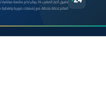
تطبيق أخبار المغرب 24 يوفّر لكم متا
العالم لحظة بلحظة، مع إشعارات فورية وتغطية 
موقع إخباري مستقل وشامل. تابعوا يومياً آخر الأخبار
السياسية والاقتصادية والرياضية والثقافية من المغرب.