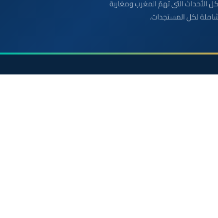
بعة مباشرة لكل الأحداث التي تهمّ المغرب ومغاربة
شاملة لكل المستجدات.
الأقسام
روابط مفيدة
أخبار وطنية
الملك محمد السادس
رياضة
ولي العهد الأمير مولاي
سياسة
مواقيت الصلاة بالمغرب
دولي
خريطة المغرب
جهات
الصحراء المغربية
صحة