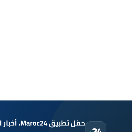
حمّل تطبيق Maroc24، أخبار المغرب تصلك أولاً