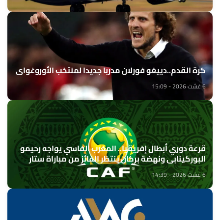
كرة القدم..دييغو فورلان مدربا جديدا لمنتخب الأوروغواي
6 غشت 2026 - 15:09
قرعة دوري أبطال إفريقيا.. المغرب الفاسي يواجه رحيمو
البوركينابي ونهضة بركان ينتظر الفائز من مباراة ستار
سبور السيراليوني وميدينا يونايتد الغامبي
6 غشت 2026 - 14:39