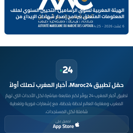
الهيئة المغربية لسوق الرساميل: التحيين السنوي لملف
المعلومات المتعلق ببرنامج إصدار شهادات الإيداع من
طرف بنك "CFG"
6 غشت 2026 - 14:25
حمّل تطبيق Maroc24، أخبار المغرب تصلك أولاً
تطبيق أخبار المغرب 24 يوفّر لكم متابعة مباشرة لكل الأحداث التي تهمّ
المغرب ومغاربة العالم لحظة بلحظة، مع إشعارات فورية وتغطية
شاملة لكل المستجدات.
تحميل على
App Store