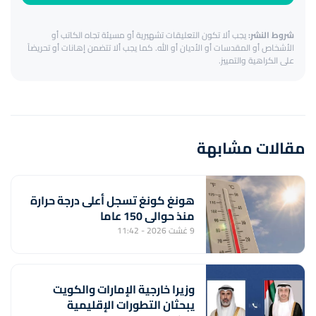
شروط النشر:
يجب ألا تكون التعليقات تشهيرية أو مسيئة تجاه الكاتب أو
الأشخاص أو المقدسات أو الأديان أو الله. كما يجب ألا تتضمن إهانات أو تحريضاً
على الكراهية والتمييز.
مقالات مشابهة
هونغ كونغ تسجل أعلى درجة حرارة
منذ حوالي 150 عاما
9 غشت 2026 - 11:42
وزيرا خارجية الإمارات والكويت
يبحثان التطورات الإقليمية