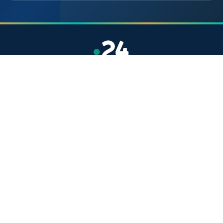
موقع إخباري مستقل وشامل. تابعوا يومياً آخر الأخبار
السياسية والاقتصادية والرياضية والثقافية من المغرب.
الأقسام
أخبار وطنية
رياضة
سياسة
دولي
جهات
صحة
روابط مفيدة
الملك محمد السادس
ولي العهد الأمير مولاي الحسن