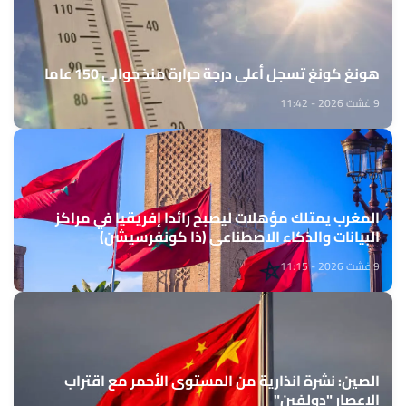
هونغ كونغ تسجل أعلى درجة حرارة منذ حوالي 150 عاما
9 غشت 2026 - 11:42
المغرب يمتلك مؤهلات ليصبح رائدا إفريقيا في مراكز
البيانات والذكاء الاصطناعي (ذا كونفرسيشن)
9 غشت 2026 - 11:15
الصين: نشرة انذارية من المستوى الأحمر مع اقتراب
الإعصار "دولفين"