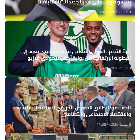
بيتسو موسيماني مدربا جديدا لـ"بافانا بافانا
8 غشت 2026 - 15:01
كرة القدم.. الدولي المغربي محمد بولديني يعود إلى
البطولة البرتغالية من بوابة أكاديميكو دي فيزيو
8 غشت 2026 - 14:57
الحسيمة: انطلاق المعرض الجهوي للصناعة التقليدية
والاقتصاد الاجتماعي والتضامني
8 غشت 2026 - 14:39