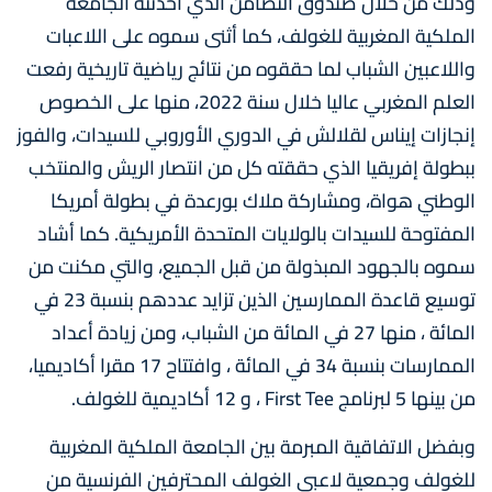
وذلك من خلال صندوق التضامن الذي أحدثته الجامعة
الملكية المغربية للغولف، كما أثنى سموه على اللاعبات
واللاعبين الشباب لما حققوه من نتائج رياضية تاريخية رفعت
العلم المغربي عاليا خلال سنة 2022، منها على الخصوص
إنجازات إيناس لقلالش في الدوري الأوروبي للسيدات، والفوز
ببطولة إفريقيا الذي حققته كل من انتصار الريش والمنتخب
الوطني هواة، ومشاركة ملاك بورعدة في بطولة أمريكا
المفتوحة للسيدات بالولايات المتحدة الأمريكية. كما أشاد
سموه بالجهود المبذولة من قبل الجميع، والتي مكنت من
توسيع قاعدة الممارسين الذين تزايد عددهم بنسبة 23 في
المائة ، منها 27 في المائة من الشباب، ومن زيادة أعداد
الممارسات بنسبة 34 في المائة ، وافتتاح 17 مقرا أكاديميا،
من بينها 5 لبرنامج First Tee ، و 12 أكاديمية للغولف.
وبفضل الاتفاقية المبرمة بين الجامعة الملكية المغربية
للغولف وجمعية لاعبي الغولف المحترفين الفرنسية من