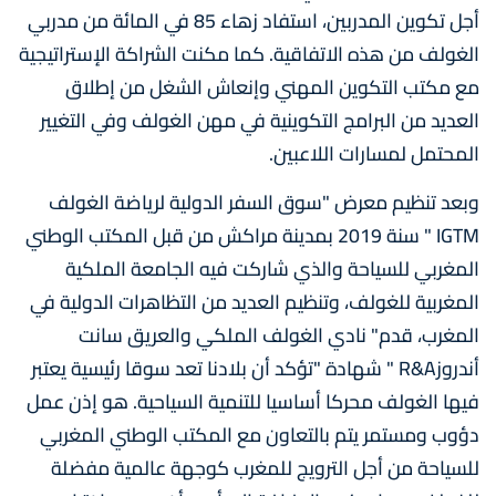
أجل تكوين المدربين، استفاد زهاء 85 في المائة من مدربي
الغولف من هذه الاتفاقية. كما مكنت الشراكة الإستراتيجية
مع مكتب التكوين المهني وإنعاش الشغل من إطلاق
العديد من البرامج التكوينية في مهن الغولف وفي التغيير
المحتمل لمسارات اللاعبين.
وبعد تنظيم معرض "سوق السفر الدولية لرياضة الغولف
IGTM " سنة 2019 بمدينة مراكش من قبل المكتب الوطني
المغربي للسياحة والذي شاركت فيه الجامعة الملكية
المغربية للغولف، وتنظيم العديد من التظاهرات الدولية في
المغرب، قدم" نادي الغولف الملكي والعريق سانت
أندروزR&A " شهادة "تؤكد أن بلادنا تعد سوقا رئيسية يعتبر
فيها الغولف محركا أساسيا للتنمية السياحية. هو إذن عمل
دؤوب ومستمر يتم بالتعاون مع المكتب الوطني المغربي
للسياحة من أجل الترويج للمغرب كوجهة عالمية مفضلة