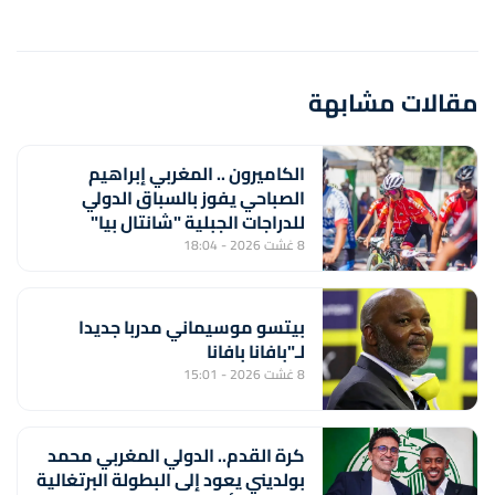
مقالات مشابهة
الكاميرون .. المغربي إبراهيم
الصباحي يفوز بالسباق الدولي
للدراجات الجبلية "شانتال بيا"
8 غشت 2026 - 18:04
بيتسو موسيماني مدربا جديدا
لـ"بافانا بافانا
8 غشت 2026 - 15:01
كرة القدم.. الدولي المغربي محمد
بولديني يعود إلى البطولة البرتغالية