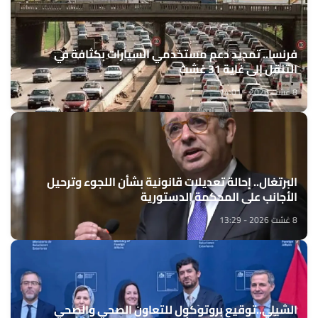
فرنسا.. تمديد دعم مستخدمي السيارات بكثافة في
التنقل إلى غاية 31 غشت
8 غشت 2026 - 14:01
البرتغال.. إحالة تعديلات قانونية بشأن اللجوء وترحيل
الأجانب على المحكمة الدستورية
8 غشت 2026 - 13:29
الشيلي..توقيع بروتوكول للتعاون الصحي والصحي