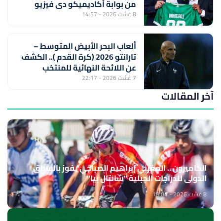
من بوابة أكاديميكو دي فيزيو
8 غشت 2026 - 14:57
ألعاب البحر الأبيض المتوسط –
تارانتو 2026 (كرة القدم ).. الكشف
عن اللائحة النهائية للمنتخب
المغربي لأقل من 20 سنة
7 غشت 2026 - 22:17
آخر المقالات
الكاميرون .. المغربي إبراهيم الصباحي يفوز بالسباق
الدولي للدراجات الجبلية "شانتال بيا"
8 غشت 2026 - 18:04