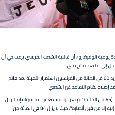
يومية (لوفيغارو)، أن غالبية الشعب الفرنسي يرغب في أن
جدل إلى ما بعد فاتح ماي.
ووفقا للاستطلاع، الذي تم الكشف عنه مؤخرا، يريد 60 في المائة من الفرنسيين استمرار التعبئة بعد فاتح
ضد إصلاح نظام التقاعد غير الشعبي.
وأضاف المعهد أن ما يقرب من ثلثي المستجوبين (65 في المائة) "لم يعودوا يستمعون لما يقوله إيمانويل
ماكرون"، مسجلا أن رئيس الدولة "لم يعد يُستمع إليه إلا من قبل أنصاره"، حيث لا يزال 84 في المائة من