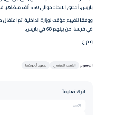
باريس، أحصى الاتحاد حوالي 550 ألف متظاهر، فيما أحصت ولاية الأمن ‏‏112 ألفا‎.
في فرنسا، من بينهم 68 في باريس.
و م ع
الوسوم
الشعب الفرنسي
معهد أودوكسا
اترك تعليقاً