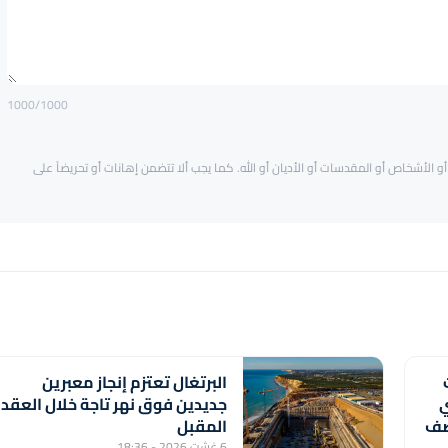
1000
/1000
و الأشخاص أو المقدسات أو الأديان أو الله. كما يجب ألا تتضمن إهانات أو تحريضاً على
البرتغال تعتزم إنجاز معبرين
ي
جديدين فوق نهر تاجة خلال العقد
النصف
المقبل
6 غشت 2026 - 18:36