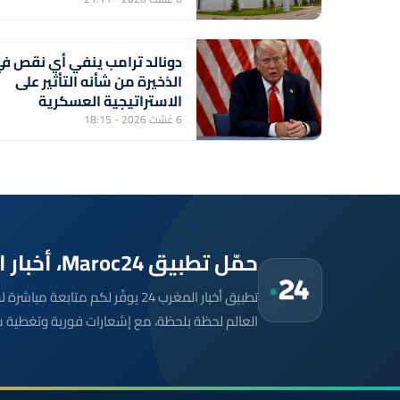
دونالد ترامب ينفي أي نقص ف
الذخيرة من شأنه التأثير على
الاستراتيجية العسكرية
الأمريكية
6 غشت 2026 - 18:15
حمّل تطبيق Maroc24، أخبار المغرب تصلك أولاً
تطبيق أخبار المغرب 24 يوفّر لكم متا
العالم لحظة بلحظة، مع إشعارات فورية وتغطية 