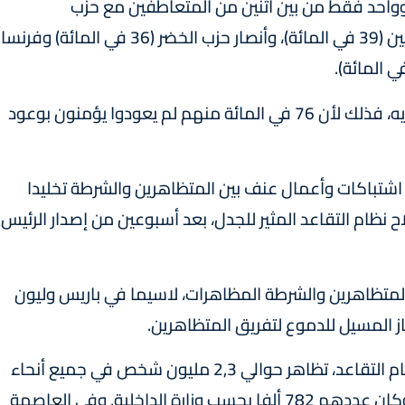
واحد فقط من بين اثنين من المتعاطفين مع حزب
الجمهوريين (51 في المائة)، وأقلية من الاشتراكيين (39 في المائة)، وأنصار حزب الخضر (36 في المائة) وفرنسا
وإذا لم يعد الفرنسيين يستمعون إلى ساكن الإليزيه، فذلك لأن 76 في المائة منهم لم يعودوا يؤمنون بوعود
شتباكات وأعمال ‏عنف بين المتظاهرين والشرطة تخليدا
نظام ‏التقاعد المثير للجدل، بعد أسبوعين من إصدار الرئيس
لمتظاهرين والشرطة المظاهرات، لاسيما في ‏باريس وليون
 المسيل للدموع لتفريق المتظاهرين‎.
‎وفي هذا اليوم الجديد من الاحتجاج ضد إصلاح نظام التقاعد، تظاهر حوالي 2,3 مليون شخص في ‏جميع أنحاء
البلاد، وفقا للاتحاد العام للعمال (سي جي تي). وكان عددهم 782 ألفا بحسب وزارة ‏الداخلية. وفي العاصمة