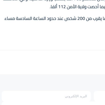
ووفقا لتقييم مؤقت لوزارة الداخلية، تم اعتقال ما يقرب من 200 شخص عند حدود الساعة السادسة ‏مساء