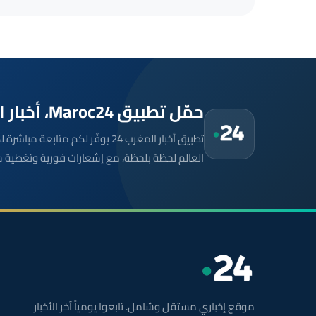
حمّل تطبيق Maroc24، أخبار المغرب تصلك أولاً
تطبيق أخبار المغرب 24 يوفّر لكم متا
العالم لحظة بلحظة، مع إشعارات فورية وتغطية 
موقع إخباري مستقل وشامل. تابعوا يومياً آخر الأخبار