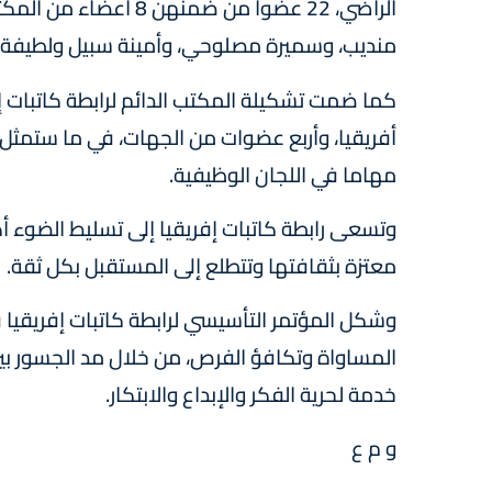
الراضي، 22 عضوا من ضم
منديب، وسميرة مصلوحي، وأمينة سبيل ولطيفة مف
كما ضمت تشكيلة المكتب الدائم لرابطة كاتبات إ
أفريقيا، وأربع عضوات من الجهات، في ما ستمثل 
مهاما في اللجان الوظيفية.
وتسعى رابطة كاتبات إفريقيا إلى تسليط الضوء أكث
معتزة بثقافتها وتتطلع إلى المستقبل بكل ثقة.
وشكل المؤتمر التأسيسي لرابطة كاتبات إفريقيا ف
المساواة وتكافؤ الفرص، من خلال مد الجسور بين 
خدمة لحرية الفكر والإبداع والابتكار.
و م ع