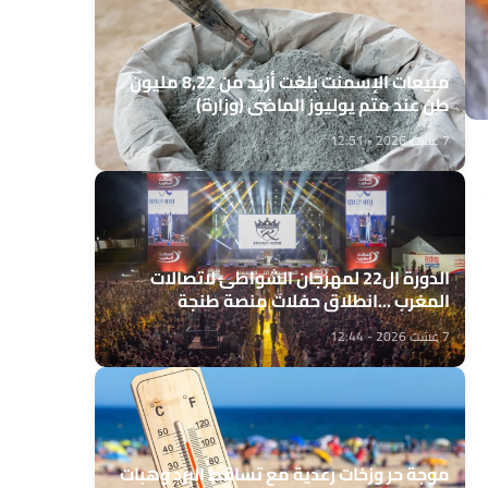
مبيعات الإسمنت بلغت أزيد من 8,22 مليون
طن عند متم يوليوز الماضي (وزارة)
7 غشت 2026 - 12:51
الدورة ال22 لمهرجان الشواطئ لاتصالات
المغرب ...انطلاق حفلات منصة طنجة
7 غشت 2026 - 12:44
موجة حر وزخات رعدية مع تساقط البرد وهبات