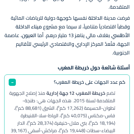
المتقدمة.
فرضت مدينة
الداخلة
نفسها كوجهة دولية للرياضات المائية
وقطباً اقتصادياً متنامياً، لا سيما مع مشروع
ميناء الداخلة
الأطلسي
بغلاف مالي يناهز 13 مليار درهم. أما
العيون
، عاصمة
الجهة، فتُعدّ المركز الإداري والاقتصادي الرئيسي للأقاليم
الجنوبية.
أسئلة شائعة حول خريطة المغرب
كم عدد الجهات على خريطة المغرب؟
تضم
خريطة المغرب
12 جهة إدارية
منذ إصلاح الجهوية
المتقدمة لسنة 2015. هذه الجهات هي: طنجة-
تطوان-الحسيمة (17,262 كم²)، الشرق (88,681 كم²)،
فاس-مكناس (40,075 كم²)، الرباط-سلا-القنيطرة
(18,194 كم²)، بني ملال-خنيفرة (28,374 كم²)، الدار
البيضاء-سطات (19,448 كم²)، مراكش-آسفي (39,167