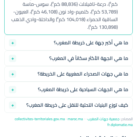
كم²)، درعة-تافيلالت (88,836 كم²)، سوس-ماسة
(53,789 كم²)، كلميم-واد نون (46,108 كم²)، العيون-
الساقية الحمراء (104,018 كم²) والداخلة-وادي الذهب
(130,898 كم²).
ما هي أكبر جهة على خريطة المغرب؟
ما هي الجهة الأكثر سكاناً في المغرب؟
ما هي جهات الصحراء المغربية على الخريطة؟
ما هي الجهات السياحية على خريطة المغرب؟
كيف توزع البنيات التحتية للنقل على خريطة المغرب؟
المصادر:
جمعية جهات المغرب
·
·
maroc.ma
·
collectivites-territoriales.gov.ma
fr.diplomatie.ma