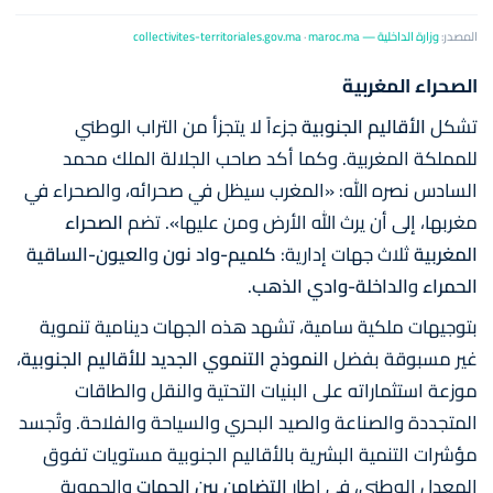
المصدر:
وزارة الداخلية — collectivites-territoriales.gov.ma
maroc.ma
·
الصحراء المغربية
تشكل
الأقاليم الجنوبية
جزءاً لا يتجزأ من التراب الوطني
للمملكة المغربية. وكما أكد
صاحب الجلالة الملك محمد
السادس
نصره الله:
«المغرب سيظل في صحرائه، والصحراء في
مغربها، إلى أن يرث الله الأرض ومن عليها»
. تضم
الصحراء
المغربية
ثلاث جهات إدارية:
كلميم-واد نون
و
العيون-الساقية
الحمراء
و
الداخلة-وادي الذهب
.
بتوجيهات ملكية سامية، تشهد هذه الجهات دينامية تنموية
غير مسبوقة بفضل
النموذج التنموي الجديد للأقاليم الجنوبية
،
موزعة استثماراته على البنيات التحتية والنقل والطاقات
المتجددة والصناعة والصيد البحري والسياحة والفلاحة. وتُجسد
مؤشرات التنمية البشرية بالأقاليم الجنوبية مستويات تفوق
المعدل الوطني، في إطار
التضامن بين الجهات
والجهوية