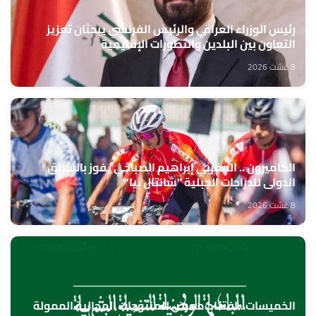
رئيس الوزراء العراقي والرئيس الفرنسي يبحثان تعزيز
التعاون بين البلدين والتطورات الإقليمية
8 غشت 2026
الكاميرون .. المغربي إبراهيم الصباحي يفوز بالسباق
الدولي للدراجات الجبلية "شانتال بيا"
8 غشت 2026
الخميسات ..افتتاح معرض للمنتوجات المجالية الممولة