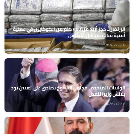
البرتغال.. حجز أزيد من 400 كلغ من الكوكايين في عملية
أمنية قبالة سواحل سينيس
8 غشت 2026
الولايات المتحدة.. مجلس الشيوخ يصادق على تعيين تود
بلانش وزيرا للعدل
8 غشت 2026