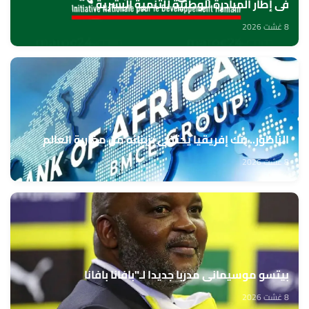
في إطار المبادرة الوطنية للتنمية البشرية
8 غشت 2026
الناظور.. بنك إفريقيا يحتفي بزبنائه من مغاربة العالم
8 غشت 2026
بيتسو موسيماني مدربا جديدا لـ"بافانا بافانا
8 غشت 2026