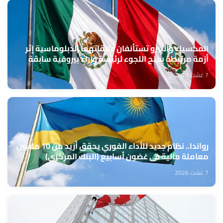
المكسيك والبيرو تستأنفان علاقاتهما الدبلوماسية إثر
أزمة مرتبطة بمنح اللجوء لرئيسة وزراء بيروفية سابقة
7 غشت 2026
رواندا.. نظام جديد للأداء الفوري يحقق أزيد من 10 ملايين
معاملة مالية في غضون أسابيع (البنك المركزي)
7 غشت 2026