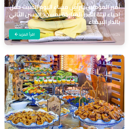
أمير المؤمنين يترأس مساء اليوم السبت حفل
إحياء ليلة القدر المباركة بمسجد الحسن الثاني
بالدار البيضاء
Maroc24
6 أبريل 2024
اقرأ المزيد