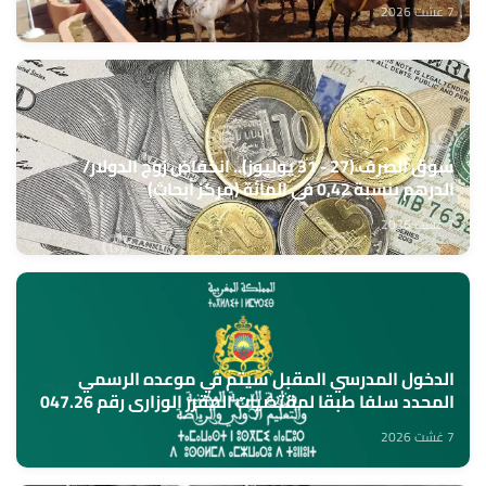
7 غشت 2026
سوق الصرف (27 - 31 يوليوز).. انخفاض زوج الدولار/
الدرهم بنسبة 0,42 في المائة (مركز أبحاث)
7 غشت 2026
الدخول المدرسي المقبل سیتم في موعده الرسمي
المحدد سلفا طبقا لمقتضیات المقرر الوزاري رقم 047.26
(وزارة التربية الوطنية)
7 غشت 2026