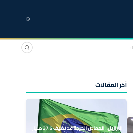
لمغربية
مغاربة العالم
دولي
صوت وصورة
آخر المقالات
البرازيل.. المعادن الحرجة قد تضيف 37,6 مليار