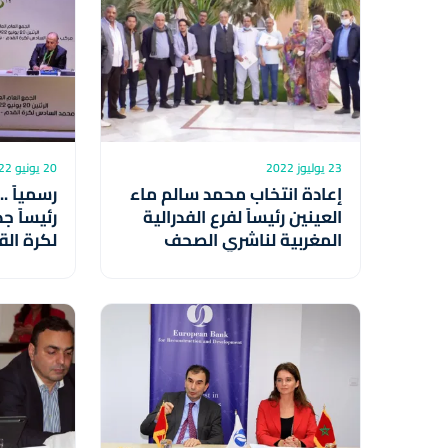
23 يوليوز 2022
20 يونيو 2022
إعادة انتخاب محمد سالم ماء
رسمياً .
العينين رئيساً لفرع الفدرالية
رئيساً ج
المغربية لناشري الصحف
لكرة الق