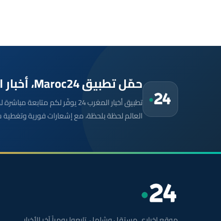
حمّل تطبيق Maroc24، أخبار المغرب تصلك أولاً
تطبيق أخبار المغرب 24 يوفّر لكم متا
العالم لحظة بلحظة، مع إشعارات فورية وتغطية 
موقع إخباري مستقل وشامل. تابعوا يومياً آخر الأخبار