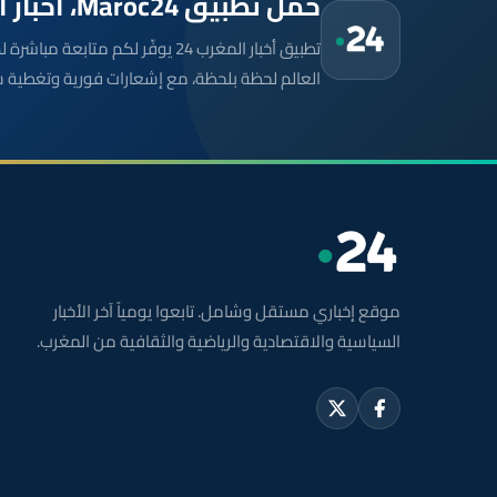
حمّل تطبيق Maroc24، أخبار المغرب تصلك أولاً
تطبيق أخبار المغرب 24 يوفّر لكم متا
العالم لحظة بلحظة، مع إشعارات فورية وتغطية 
موقع إخباري مستقل وشامل. تابعوا يومياً آخر الأخبار
السياسية والاقتصادية والرياضية والثقافية من المغرب.