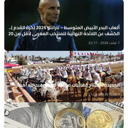
ألعاب البحر الأبيض المتوسط – تارانتو 2026 (كرة القدم )..
الكشف عن اللائحة النهائية للمنتخب المغربي لأقل من 20
سنة
7 غشت 2026 - 22:17
الجديدة.. افتتاح فعاليات موسم مولاي عبد الله أمغار
7 غشت 2026 - 21:27