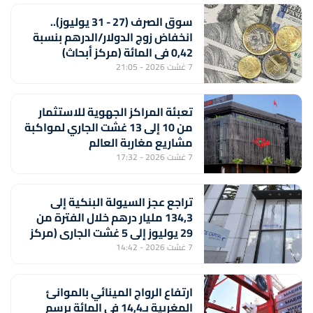
سوق الصرف (27 - 31 يوليوز)..
انخفاض زوج الدولار/الدرهم بنسبة
0,42 في المائة (مركز أبحاث)
7 غشت 2026 - 21:05
تعبئة المراكز الجهوية للاستثمار
من 10 إلى 13 غشت الجاري لمواكبة
مشاريع مغاربة العالم
7 غشت 2026 - 17:32
تراجع عجز السيولة البنكية إلى
134,3 مليار درهم خلال الفترة من
29 يوليوز إلى 5 غشت الجاري (مركز
أبحاث)
7 غشت 2026 - 14:42
ارتفاع الرواج المينائي بالموانئ
المغربية بـ14,4 في المائة برسم