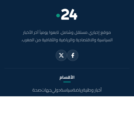
موقع إخباري مستقل وشامل. تابعوا يومياً آخر الأخبار
السياسية والاقتصادية والرياضية والثقافية من المغرب.
الأقسام
أخبار وطنية
رياضة
سياسة
دولي
جهات
صحة
روابط مفيدة
الملك محمد السادس
ولي العهد الأمير مولاي الحسن
مواقيت الصلاة بالمغرب
خريطة المغرب
الصحراء المغربية