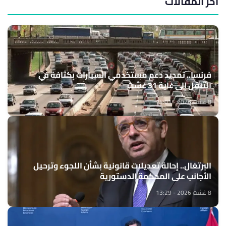
آخر المقالات
فرنسا.. تمديد دعم مستخدمي السيارات بكثافة في
التنقل إلى غاية 31 غشت
8 غشت 2026 - 14:01
البرتغال.. إحالة تعديلات قانونية بشأن اللجوء وترحيل
الأجانب على المحكمة الدستورية
8 غشت 2026 - 13:29