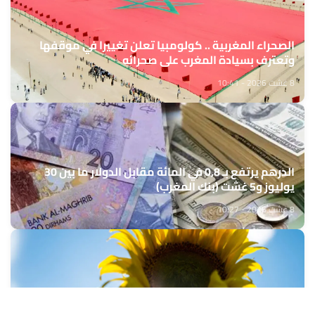
الصحراء المغربية .. كولومبيا تعلن تغييرا في موقفها
وتعترف بسيادة المغرب على صحرائه
8 غشت 2026 - 10:41
الدرهم يرتفع بـ 0,8 في المائة مقابل الدولار ما بين 30
يوليوز و5 غشت (بنك المغرب)
8 غشت 2026 - 10:27
توقعات أحوال الطقس لليوم السبت