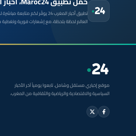
حمّل تطبيق Maroc24، أخبار المغرب تصلك أولاً
تطبيق أخبار المغرب 24 يوفّر لكم متا
العالم لحظة بلحظة، مع إشعارات فورية وتغطية 
موقع إخباري مستقل وشامل. تابعوا يومياً آخر الأخبار
السياسية والاقتصادية والرياضية والثقافية من المغرب.