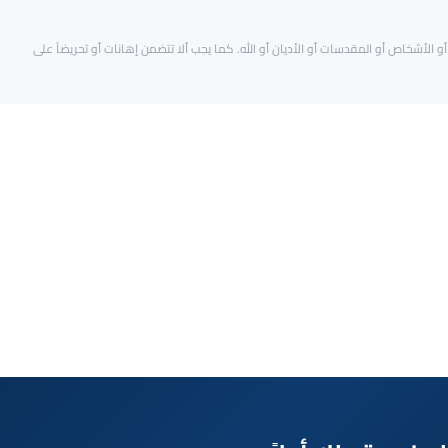
و الأشخاص أو المقدسات أو الأديان أو الله. كما يجب ألا تتضمن إهانات أو تحريضاً على