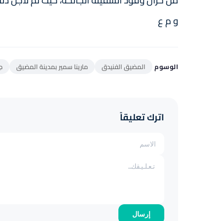
من خزان وقود السفينة الجانحة، حيث تم لأجل ذل
و م ع
الوسوم
المضيق الفنيدق
مارينا سمير بمدينة المضيق
ج
اترك تعليقاً
إرسال