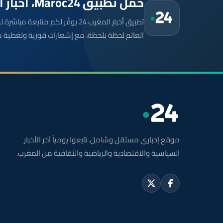
حمّل تطبيق Maroc24، أخبار المغرب تصلك أولاً
تطبيق أخبار المغرب 24 يوفّر لكم متا
العالم لحظة بلحظة، مع إشعارات فورية وتغطية 
موقع إخباري مستقل وشامل. تابعوا يومياً آخر الأخبار
السياسية والاقتصادية والرياضية والثقافية من المغرب.