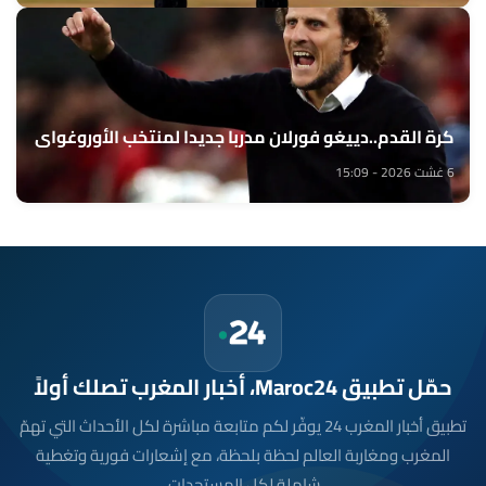
كرة القدم..دييغو فورلان مدربا جديدا لمنتخب الأوروغواي
6 غشت 2026 - 15:09
حمّل تطبيق Maroc24، أخبار المغرب تصلك أولاً
تطبيق أخبار المغرب 24 يوفّر لكم متابعة مباشرة لكل الأحداث التي تهمّ
المغرب ومغاربة العالم لحظة بلحظة، مع إشعارات فورية وتغطية
شاملة لكل المستجدات.