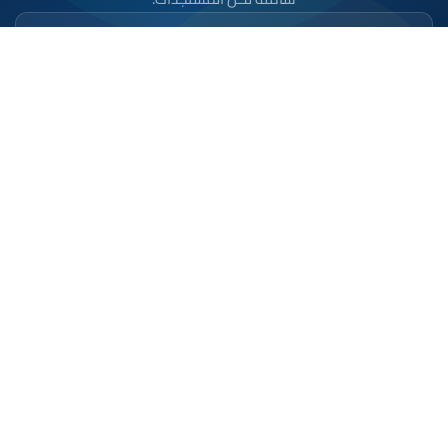
تحميل على
App Store
متوفر على
Google Play
موقع إخباري مستقل وشامل. تابعوا يومياً آخر الأخبار
السياسية والاقتصادية والرياضية والثقافية من المغرب.
الأقسام