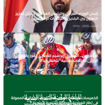
رئيس الوزراء العراقي والرئيس الفرنسي يبحثان تعزيز
التعاون بين البلدين والتطورات الإقليمية
8 غشت 2026 - 19:05
الكاميرون .. المغربي إبراهيم الصباحي يفوز بالسباق
الدولي للدراجات الجبلية "شانتال بيا"
8 غشت 2026 - 18:04
الخميسات ..افتتاح معرض للمنتوجات المجالية الممولة
في إطار المبادرة الوطنية للتنمية البشرية