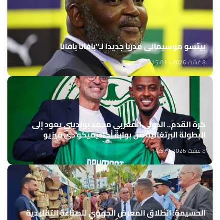
بيتسو موسيماني مدربا جديدا لـ"بافانا بافانا
8 غشت 2026 - 15:01
كرة القدم.. الدولي المغربي محمد بولديني يعود إلى
البطولة البرتغالية من بوابة أكاديميكو دي فيزيو
8 غشت 2026 - 14:57
الحسيمة: انطلاق المعرض الجهوي للصناعة التقليدية