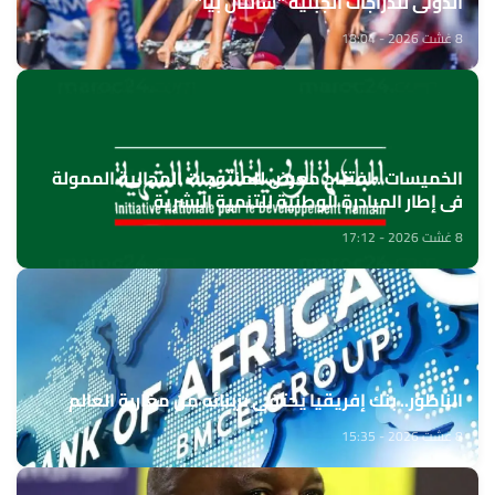
الدولي للدراجات الجبلية "شانتال بيا"
8 غشت 2026 - 18:04
الخميسات ..افتتاح معرض للمنتوجات المجالية الممولة
في إطار المبادرة الوطنية للتنمية البشرية
8 غشت 2026 - 17:12
الناظور.. بنك إفريقيا يحتفي بزبنائه من مغاربة العالم
8 غشت 2026 - 15:35