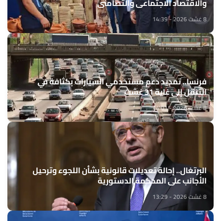
والاقتصاد الاجتماعي والتضامني
8 غشت 2026 - 14:39
فرنسا.. تمديد دعم مستخدمي السيارات بكثافة في
التنقل إلى غاية 31 غشت
8 غشت 2026 - 14:01
البرتغال.. إحالة تعديلات قانونية بشأن اللجوء وترحيل
الأجانب على المحكمة الدستورية
8 غشت 2026 - 13:29