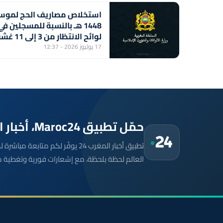
استخلاص مصاريف الحج لموس
1448 هـ بالنسبة للمسجلين في
لوائح الانتظار من 3 إل
2026 (بلاغ)
17 يوليوز 2026 - 12:37
حمّل تطبيق Maroc24، أخبار المغرب تصلك أولاً
تطبيق أخبار المغرب 24 يوفّر لكم متا
العالم لحظة بلحظة، مع إشعارات فورية وتغطية 