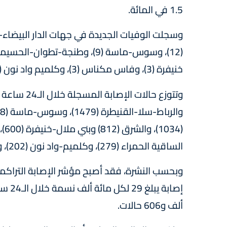
1.5 في المائة.
خنيفرة (3)، وفاس مكناس (3)، وكلميم واد نون (2)، والعيون الساقية الحمراء (2).
الساقية الحمراء (279)، وكلميم-واد نون (202)، والداخلة-وادي الذهب (89).
ألف و606 حالات.