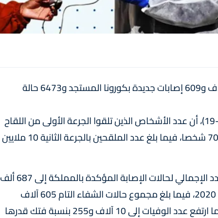
أعلنت وزارة الصحة، يوم السبت، عن تسجيل 10 آلاف و609 إصابات جديدة بكورونا المستجد و6473 حالة
وذكرت الوزارة في النشرة اليومية لنتائج لـ(كوفيد-19)، أن عدد الأشخاص الذين تلقوا الجرعة الأولى من اللقاح
المضاد ل(كوفيد-19) بلغ 15 مليون و37 ألفا و701 شخصا، فيما بلغ عدد الملقحين بالجرعة الثانية 10 ملايين
ورفعت الحصيلة الجديدة للإصابات بالفيروس، العدد الإجمالي لحالات الإصابة المؤكدة بالمملكة إلى 687 ألف
و292 حالة منذ الإعلان عن أول حالة في 2 مارس 2020، فيما بلغ مجموع حالات الشفاء التام 605 آلاف
و431 حالة، بنسبة تعاف تبلغ 88.1 في المائة، بينما ارتفع عدد الوفيات إلى 10 آلاف و255 بنسبة فتك قدرها