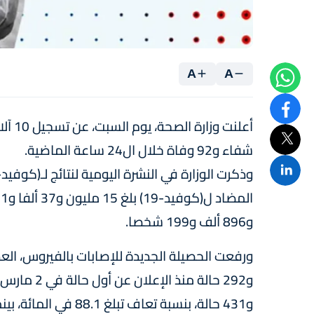
A
A
شفاء و92 وفاة خلال ال24 ساعة الماضية.
و896 ألف و199 شخصا.