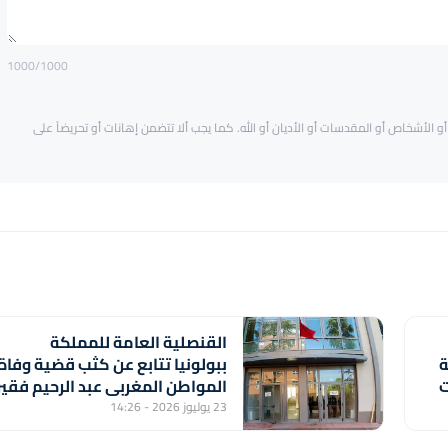
1000
/1000
و الأشخاص أو المقدسات أو الأديان أو الله. كما يجب ألا تتضمن إهانات أو تحريضاً على
القنصلية العامة للمملكة
ة
ببولونيا تتابع عن كثب قضية وفاة
ت
المواطن المغربي عبد الرحيم فقير
23 يوليوز 2026 - 14:26