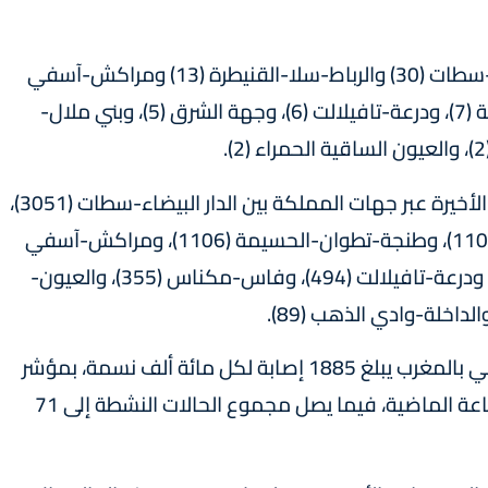
وسجلت الوفيات الجديدة في جهات الدار البيضاء-سطات (30) والرباط-سلا-القنيطرة (13) ومراكش-آسفي
(12)، وسوس-ماسة (9)، وطنجة-تطوان-الحسيمة (7)، ودرعة-تافيلالت (6)، وجهة الشرق (5)، وبني ملال-
وتتوزع حالات الإصابة المسجلة خلال الـ24 ساعة الأخيرة عبر جهات المملكة بين الدار البيضاء-سطات (3051)،
والرباط-سلا-القنيطرة (1479)، وسوس-ماسة (1108)، وطنجة-تطوان-الحسيمة (1106)، ومراكش-آسفي
(1034)، والشرق (812) وبني ملال-خنيفرة (600)، ودرعة-تافيلالت (494)، وفاس-مكناس (355)، والعيون-
وبحسب النشرة، فقد أصبح مؤشر الإصابة التراكمي بالمغرب يبلغ 1885 إصابة لكل مائة ألف نسمة، بمؤشر
إصابة يبلغ 29 لكل مائة ألف نسمة خلال الـ24 ساعة الماضية، فيما يصل مجموع الحالات النشطة إلى 71