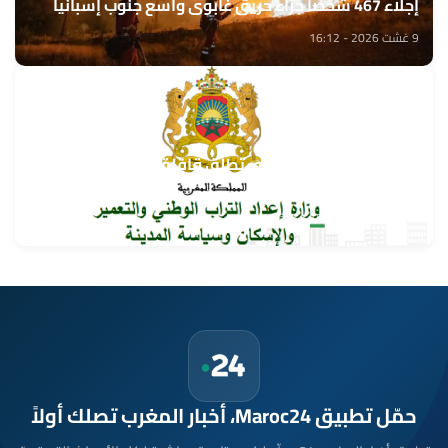
إجلاء 467 شخصا جراء حريق غابوي واسع جنوب إسبانيا
9 غشت 2026 - 16:12
وزارة إعداد التراب الوطني تطلق قافلة التعمير والإسكان
في خدمة مغاربة العالم
9 غشت 2026 - 15:32
حمّل تطبيق Maroc24، أخبار المغرب تصلك أولاً