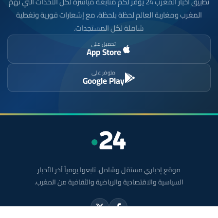
تطبيق أخبار المغرب 24 يوفّر لكم متابعة مباشرة لكل الأحداث التي تهمّ
المغرب ومغاربة العالم لحظة بلحظة، مع إشعارات فورية وتغطية
شاملة لكل المستجدات.
تحميل على
App Store
متوفر على
Google Play
موقع إخباري مستقل وشامل. تابعوا يومياً آخر الأخبار
السياسية والاقتصادية والرياضية والثقافية من المغرب.