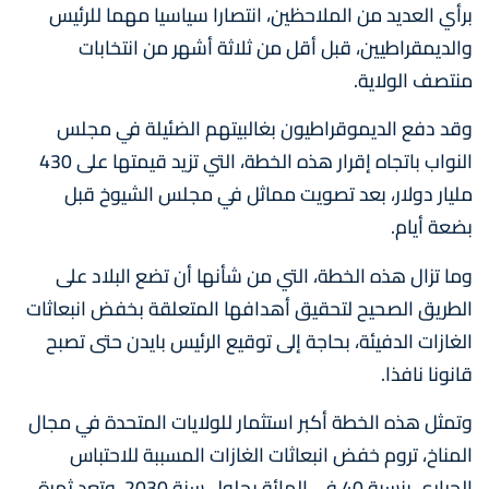
برأي العديد من الملاحظين، انتصارا سياسيا مهما للرئيس
والديمقراطيين، قبل أقل من ثلاثة أشهر من انتخابات
منتصف الولاية.
وقد دفع الديموقراطيون بغالبيتهم الضئيلة في مجلس
النواب باتجاه إقرار هذه الخطة، التي تزيد قيمتها على 430
مليار دولار، بعد تصويت مماثل في مجلس الشيوخ قبل
بضعة أيام.
وما تزال هذه الخطة، التي من شأنها أن تضع البلاد على
الطريق الصحيح لتحقيق أهدافها المتعلقة بخفض انبعاثات
الغازات الدفيئة، بحاجة إلى توقيع الرئيس بايدن حتى تصبح
قانونا نافذا.
وتمثل هذه الخطة أكبر استثمار للولايات المتحدة في مجال
المناخ، تروم خفض انبعاثات الغازات المسببة للاحتباس
الحراري بنسبة 40 في المائة بحلول سنة 2030، وتعد ثمرة