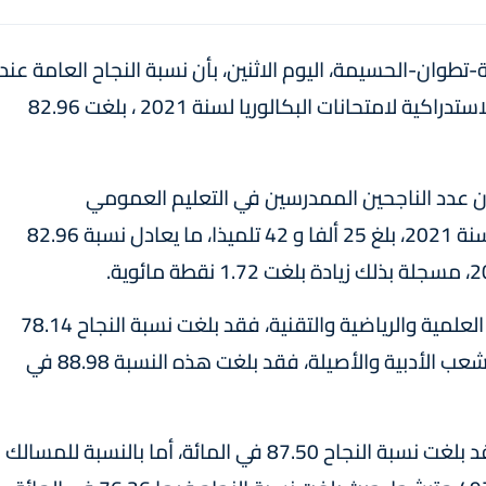
-تطوان-الحسيمة، اليوم الاثنين، بأن نسبة النجاح العامة عند
المترشحين الممدرسين ،خلال الدورتين العادية والاستدراكية لامتحانات البكالوريا لسنة 2021 ، بلغت 82.96
ن عدد الناجحين الممدرسين في التعليم العمومي
والخصوصي في الدورتين، العادية والاستدراكية لسنة 2021، بلغ 25 ألفا و 42 تلميذا، ما يعادل نسبة 82.96
وسجل المصدر نفسه أنه بخصوص قطب الشعب العلمية والرياضية والتقنية، فقد بلغت نسبة النجاح 78.14
في المائة من مجموع الحاضرين، أما في قطب الشعب الأدبية والأصيلة، فقد بلغت هذه النسبة 88.98 في
وبالنسبة للمسالك الدولية للبكالوريا المغربية، فقد بلغت نسبة النجاح 87.50 في المائة، أما بالنسبة للمسالك