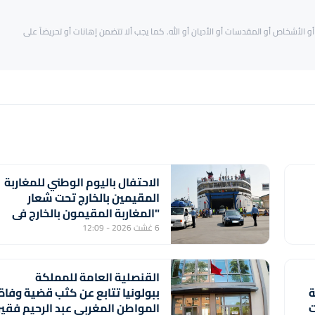
و الأشخاص أو المقدسات أو الأديان أو الله. كما يجب ألا تتضمن إهانات أو تحريضاً على
الاحتفال باليوم الوطني للمغاربة
المقيمين بالخارج تحت شعار
"المغاربة المقيمون بالخارج في
خدمة أوراش المغرب 2030"
6 غشت 2026 - 12:09
القنصلية العامة للمملكة
ة
ببولونيا تتابع عن كثب قضية وفاة
ت
المواطن المغربي عبد الرحيم فقير