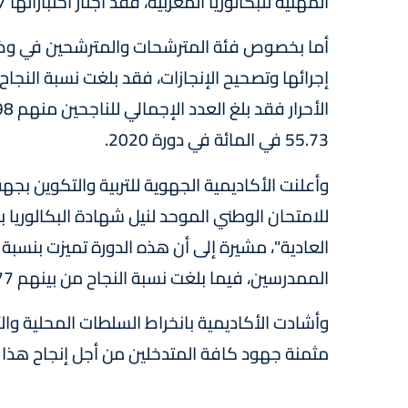
المهنية للبكالوريا المغربية، فقد اجتاز اختباراتها 497 مترشحا، حيث بلغت نسبة النجاح فيها 76.26 في المائة.
أما بخصوص فئة المترشحات والمترشحين في وضعي
55.73 في المائة في دورة 2020.
وأعلنت الأكاديمية الجهوية للتربية والتكوين بجه
الممدرسين، فيما بلغت نسبة النجاح من بينهم 53.77 في المائة.
وأشادت الأكاديمية بانخراط السلطات المحلية والأج
مثمنة جهود كافة المتدخلين من أجل إنجاح هذا 