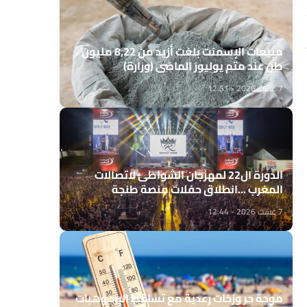
مبيعات الإسمنت بلغت أزيد من 8,22 مليون
طن عند متم يوليوز الماضي (وزارة)
7 غشت 2026 - 12:51
الدورة ال22 لمهرجان الشواطئ لاتصالات
المغرب ...انطلاق حفلات منصة طنجة
7 غشت 2026 - 12:44
موجة حر وزخات رعدية مع تساقط البرد وهبات