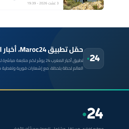
3 غشت 2026 - 19:39
حمّل تطبيق Maroc24، أخبار المغرب تصلك أولاً
تطبيق أخبار المغرب 24 يوفّر لكم متا
العالم لحظة بلحظة، مع إشعارات فورية وتغطية 
موقع إخباري مستقل وشامل. تابعوا يومياً آخر الأخبار