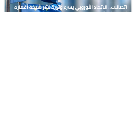
اتصالات.. الاتحاد الأوروبي يسرع وتيرة نشر شبكة أقماره
الاصطناعية "إيريس2"
7 غشت 2026 - 16:29
حمّل تطبيق Maroc24، أخبار المغرب تصلك أولاً
تطبيق أخبار المغرب 24 يوفّر لكم متابعة مباشرة لكل الأحداث التي تهمّ
المغرب ومغاربة العالم لحظة بلحظة، مع إشعارات فورية وتغطية
شاملة لكل المستجدات.
تحميل على
App Store