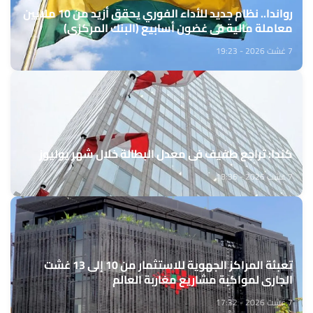
رواندا.. نظام جديد للأداء الفوري يحقق أزيد من 10 ملايين
معاملة مالية في غضون أسابيع (البنك المركزي)
7 غشت 2026 - 19:23
كندا: تراجع طفيف في معدل البطالة خلال شهر يوليوز
7 غشت 2026 - 18:36
تعبئة المراكز الجهوية للاستثمار من 10 إلى 13 غشت
الجاري لمواكبة مشاريع مغاربة العالم
7 غشت 2026 - 17:32