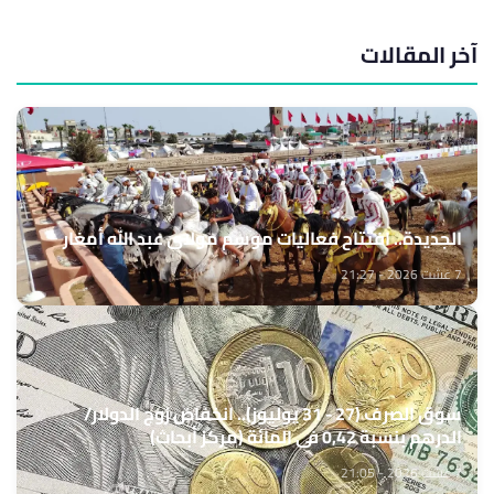
آخر المقالات
الجديدة.. افتتاح فعاليات موسم مولاي عبد الله أمغار
7 غشت 2026 - 21:27
سوق الصرف (27 - 31 يوليوز).. انخفاض زوج الدولار/
الدرهم بنسبة 0,42 في المائة (مركز أبحاث)
7 غشت 2026 - 21:05