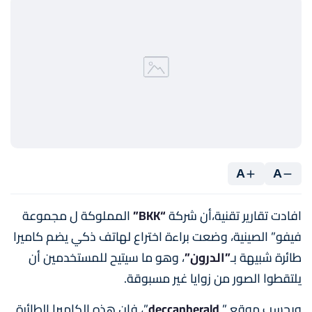
A
A
افادت تقارير تقنية،أن شركة
“BKK”
المملوكة ل مجموعة
فيفو” الصينية، وضعت براءة اختراع لهاتف ذكي يضم كاميرا
طائرة شبيهة بـ
”الدرون”
، وهو ما سيتيح للمستخدمين أن
يلتقطوا الصور من زوايا غير مسبوقة.
وبحسب موقع ”
deccanherald
”، فإن هذه الكاميرا الطائرة