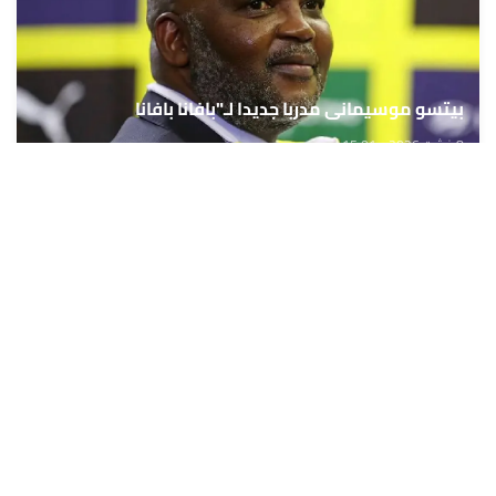
بيتسو موسيماني مدربا جديدا لـ"بافانا بافانا
8 غشت 2026 - 15:01
حمّل تطبيق Maroc24، أخبار المغرب تصلك أولاً
تطبيق أخبار المغرب 24 يوفّر لكم متابعة مباشرة لكل الأحداث التي تهمّ
المغرب ومغاربة العالم لحظة بلحظة، مع إشعارات فورية وتغطية
شاملة لكل المستجدات.