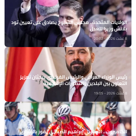
الولايات المتحدة.. مجلس الشيوخ يصادق على تعيين تود
بلانش وزيرا للعدل
8 غشت 2026 - 20:02
رئيس الوزراء العراقي والرئيس الفرنسي يبحثان تعزيز
التعاون بين البلدين والتطورات الإقليمية
8 غشت 2026 - 19:05
الكاميرون .. المغربي إبراهيم الصباحي يفوز بالسباق