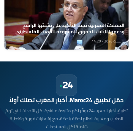
المملكة المغربية تجدد التأكيد على تشبثها الراسخ
ودعمها الثابت للحقوق المشروعة للشعب الفلسطيني
الشقيق (السيد وهبي)
5 غشت 2026 - 14:20
حمّل تطبيق Maroc24، أخبار المغرب تصلك أولاً
تطبيق أخبار المغرب 24 يوفّر لكم متابعة مباشرة لكل الأحداث التي تهمّ
المغرب ومغاربة العالم لحظة بلحظة، مع إشعارات فورية وتغطية
شاملة لكل المستجدات.