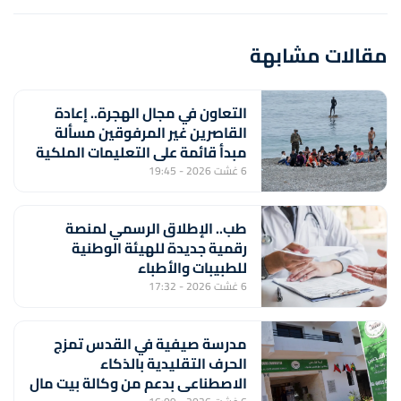
مقالات مشابهة
التعاون في مجال الهجرة.. إعادة
القاصرين غير المرفوقين مسألة
مبدأ قائمة على التعليمات الملكية
السامية (مصدر دبلوماسي)
6 غشت 2026 - 19:45
طب.. الإطلاق الرسمي لمنصة
رقمية جديدة للهيئة الوطنية
للطبيبات والأطباء
6 غشت 2026 - 17:32
مدرسة صيفية في القدس تمزج
الحرف التقليدية بالذكاء
الاصطناعي بدعم من وكالة بيت مال