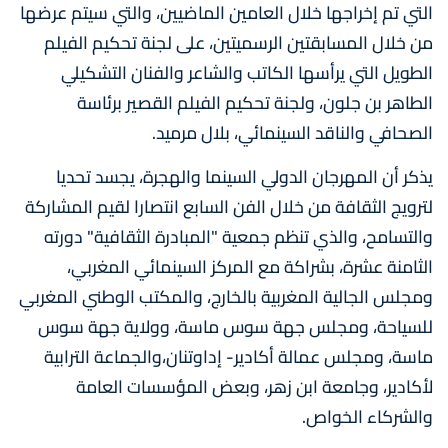
التي تم إخراجها خلال العامين الماضيين، والتي سيتم عرضها
من خلال المسابقتين الرسميتين، على لجنة تحكيم الفيلم
الطويل التي يرأسها الكاتب والشاعر والفنان التشكيلي
الطاهر بن جلون، ولجنة تحكيم الفيلم القصير برئاسة
الصحافي والناقد السينمائي، بلال مرميد.
يذكر أن المهرجان الدولي السينما والهجرة، يجسد تحديا
لترويج الثقافة من خلال الفن السابع انتصارا لقيم المشاركة
والتسامح، والذي تنظم جمعية "المبادرة الثقافية" دورته
الثامنة عشرة، بشراكة مع المركز السينمائي المغربي،
ومجلس الجالية المغربية بالخارج، والمكتب الوطني المغربي
للسياحة، ومجلس جهة سوس ماسة، وولاية جهة سوس
ماسة، ومجلس عمالة أكادير- إداوتنان،والجماعة الترابية
لأكادير، وجامعة ابن زهر، وبعض المؤسسات العامة
والشركاء الخواص.