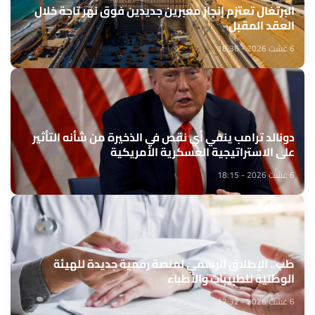
البرتغال تعتزم إنجاز معبرين جديدين فوق نهر تاجة خلال
العقد المقبل
6 غشت 2026 - 18:36
دونالد ترامب ينفي أي نقص في الذخيرة من شأنه التأثير
على الاستراتيجية العسكرية الأمريكية
6 غشت 2026 - 18:15
طب.. الإطلاق الرسمي لمنصة رقمية جديدة للهيئة
الوطنية للطبيبات والأطباء
6 غشت 2026 - 17:32