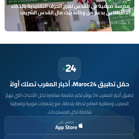
مدرسة صيفية في القدس تمزج الحرف التقليدية بالذكاء
الاصطناعي بدعم من وكالة بيت مال القدس الشريف
6 غشت 2026 - 16:09
حمّل تطبيق Maroc24، أخبار المغرب تصلك أولاً
تطبيق أخبار المغرب 24 يوفّر لكم متابعة مباشرة لكل الأحداث التي تهمّ
المغرب ومغاربة العالم لحظة بلحظة، مع إشعارات فورية وتغطية
شاملة لكل المستجدات.
تحميل على
App Store