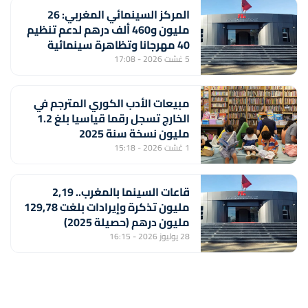
المركز السينمائي المغربي: 26
مليون و460 ألف درهم لدعم تنظيم
40 مهرجانا وتظاهرة سينمائية
5 غشت 2026 - 17:08
مبيعات الأدب الكوري المترجم في
الخارج تسجل رقما قياسيا بلغ 1.2
مليون نسخة سنة 2025
1 غشت 2026 - 15:18
قاعات السينما بالمغرب.. 2,19
مليون تذكرة وإيرادات بلغت 129,78
مليون درهم (حصيلة 2025)
28 يوليوز 2026 - 16:15