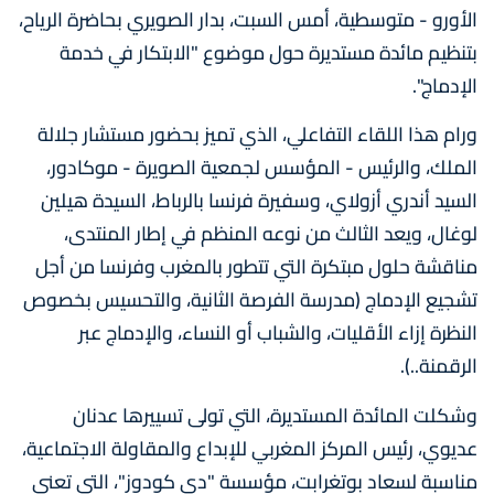
الأورو - متوسطية، أمس السبت، بدار الصويري بحاضرة الرياح،
بتنظيم مائدة مستديرة حول موضوع "الابتكار في خدمة
الإدماج".
ورام هذا اللقاء التفاعلي، الذي تميز بحضور مستشار جلالة
الملك، والرئيس - المؤسس لجمعية الصويرة - موكادور،
السيد أندري أزولاي، وسفيرة فرنسا بالرباط، السيدة هيلين
لوغال، ويعد الثالث من نوعه المنظم في إطار المنتدى،
مناقشة حلول مبتكرة التي تتطور بالمغرب وفرنسا من أجل
تشجيع الإدماج (مدرسة الفرصة الثانية، والتحسيس بخصوص
النظرة إزاء الأقليات، والشباب أو النساء، والإدماج عبر
الرقمنة..).
وشكلت المائدة المستديرة، التي تولى تسييرها عدنان
عديوي، رئيس المركز المغربي للإبداع والمقاولة الاجتماعية،
مناسبة لسعاد بوتغرابت، مؤسسة "دي كودوز"، التي تعنى