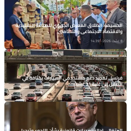
الحسيمة: انطلاق المعرض الجهوي للصناعة التقليدية
والاقتصاد الاجتماعي والتضامني
8 غشت 2026 - 14:39
فرنسا.. تمديد دعم مستخدمي السيارات بكثافة في
التنقل إلى غاية 31 غشت
8 غشت 2026 - 14:01
البرتغال.. إحالة تعديلات قانونية بشأن اللجوء وترحيل