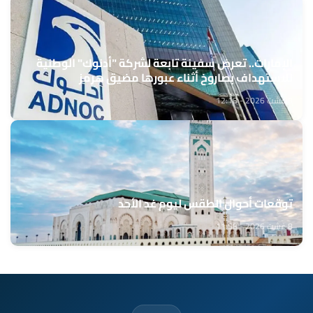
الإمارات.. تعرض سفينة تابعة لشركة "أدنوك" الوطنية
للاستهداف بصاروخ أثناء عبورها مضيق هرمز
8 غشت 2026 - 12:18
توقعات أحوال الطقس ليوم غد الأحد
8 غشت 2026 - 11:58