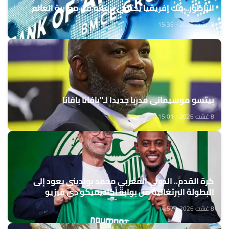
الناظور.. بنك إفريقيا يحتفي بزبنائه من مغاربة العالم
8 غشت 2026 - 15:35
بيتسو موسيماني مدربا جديدا لـ"بافانا بافانا
8 غشت 2026 - 15:01
كرة القدم.. الدولي المغربي محمد بولديني يعود إلى
البطولة البرتغالية من بوابة أكاديميكو دي فيزيو
8 غشت 2026 - 14:57