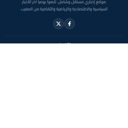
موقع إخباري مستقل وشامل. تابعوا يومياً آخر الأخبار
السياسية والاقتصادية والرياضية والثقافية من المغرب.
الأقسام
أخبار وطنية
رياضة
سياسة
دولي
جهات
صحة
روابط مفيدة
الملك محمد السادس
ولي العهد الأمير مولاي الحسن
مواقيت الصلاة بالمغرب
خريطة المغرب
الصحراء المغربية
حول الموقع
الرئيسية
الشروط القانونية
سياسة الخصوصية
اتصل بنا
En français