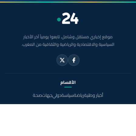
موقع إخباري مستقل وشامل. تابعوا يومياً آخر الأخبار
السياسية والاقتصادية والرياضية والثقافية من المغرب.
الأقسام
أخبار وطنية
رياضة
سياسة
دولي
جهات
صحة
روابط مفيدة
الملك محمد السادس
ولي العهد الأمير مولاي الحسن
مواقيت الصلاة بالمغرب
خريطة المغرب
الصحراء المغربية