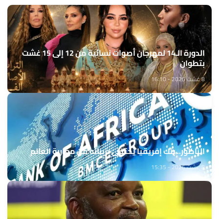
الدورة الـ14 لمهرجان أصوات نسائية من 12 إلى 15 غشت
بتطوان
8 غشت 2026 - 16:10
الناظور.. بنك إفريقيا يحتفي بزبنائه من مغاربة العالم
8 غشت 2026 - 15:35