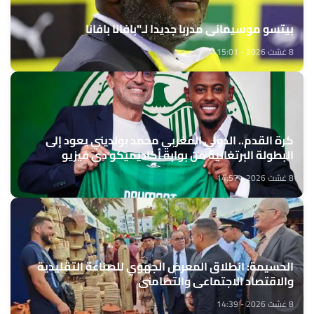
بيتسو موسيماني مدربا جديدا لـ"بافانا بافانا
8 غشت 2026 - 15:01
كرة القدم.. الدولي المغربي محمد بولديني يعود إلى
البطولة البرتغالية من بوابة أكاديميكو دي فيزيو
8 غشت 2026 - 14:57
الحسيمة: انطلاق المعرض الجهوي للصناعة التقليدية
والاقتصاد الاجتماعي والتضامني
8 غشت 2026 - 14:39