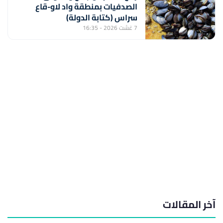
الصدفيات بمنطقة واد لاو-قاع
سراس (كتابة الدولة)
7 غشت 2026 - 16:35
آخر المقالات