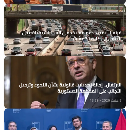
فرنسا.. تمديد دعم مستخدمي السيارات بكثافة في
التنقل إلى غاية 31 غشت
8 غشت 2026 - 14:01
البرتغال.. إحالة تعديلات قانونية بشأن اللجوء وترحيل
الأجانب على المحكمة الدستورية
8 غشت 2026 - 13:29