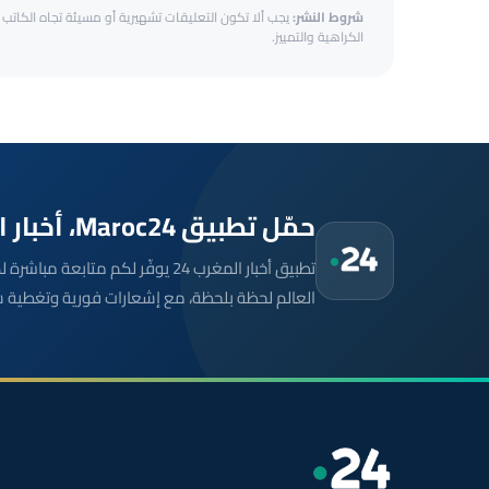
شروط النشر:
يجب ألا تكون التعليقات تشهيرية أو مسيئة تجاه الكاتب أ
الكراهية والتمييز.
حمّل تطبيق Maroc24، أخبار المغرب تصلك أولاً
تطبيق أخبار المغرب 24 يوفّر لكم متا
العالم لحظة بلحظة، مع إشعارات فورية وتغطية 