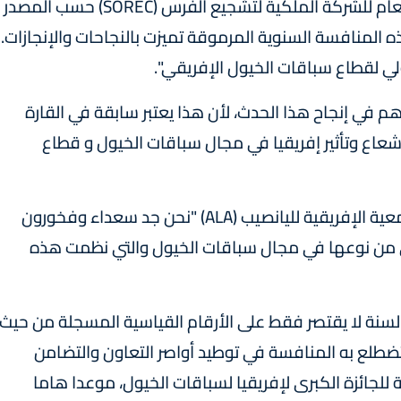
وبهذه المناسبة، قال السيد عمر صقلي، المدير العام للشركة الملكية لتشجيع الفرس (SOREC) حسب المصدر
لهذه المنافسة السنوية المرموقة تميزت بالنجاحات والإنجازات.
ي لقطاع سباقات الخيول الإفريقي".
 في إنجاح هذا الحدث، لأن هذا يعتبر سابقة في القارة
إشعاع وتأثير إفريقيا في مجال سباقات الخيول و قطاع
من جهته، قال السيد درامان كوليبالي، رئيس الجمعية الإفريقية لليانصيب (ALA) "نحن جد سعداء وفخورون
لى من نوعها في مجال سباقات الخيول والتي نظمت هذه
السنة لا يقتصر فقط على الأرقام القياسية المسجلة من حيث
تضطلع به المنافسة في توطيد أواصر التعاون والتضامن
للجائزة الكبرى لإفريقيا لسباقات الخيول، موعدا هاما