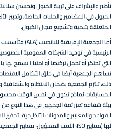
تأطير والإشراف على تربية الخيول وتحسين سلالات
الخيول في المضامير والحلبات الخاصة، وتدبير الأل
المتعلقة بتنمية وتشجيع مجال الخيول.
الرئيسية في توحيد الشركات العمومية الخصوصي
التي تحتكر أو تحمل ترخيصا أو امتيازا يسمح لها ب
تساهم الجمعية أيضا في خلق التكامل الاقتصادي 
ذلك، تلتزم الجمعية بضمان الانتظام والشفافية 
المسابقات نماذج تكون في نفس الوقت محسوبة، 
بيئة شفافة تعزز ثقة الجمهور في هذا النوع من 
القواعد والمعايير والمدونات التنظيمية لتحفيز ال
لها (معايير ISO، اللعب المسؤول، معايير الجمعية الدولية لليانصيب WLA، معايير السلامة، إلخ).