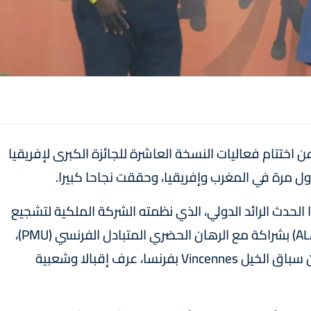
نت الشركة الملكية لتشجيع الفرس (SOREC) عن اختتام فعاليات النسخة العاشرة للجائزة الكبرى لإفريقيا
ل مرة في المغرب وإفريقيا، وحققت نجاحا كبيرا.
الحدث الرائد الدولي، الذي نظمته الشركة الملكية لتشجيع
الفرس (SOREC) والجمعية الإفريقية لليانصيب (ALA) بشراكة مع الرهان الحضري المتبادل الفرنسي (PMU)،
والذي كان يقام عادة ومنذ سنة 2012 في ميدان سباق الخيل Vincennes بفرنسا، عرف إقبالا وشعبية