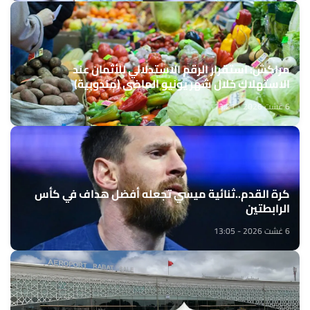
مراكش: استقرار الرقم الاستدلالي للأثمان عند
الاستهلاك خلال شهر يونيو الماضي (مندوبية)
6 غشت 2026 - 13:21
كرة القدم..ثنائية ميسي تجعله أفضل هداف في كأس
الرابطتين
6 غشت 2026 - 13:05