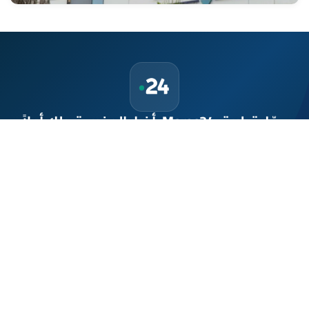
حمّل تطبيق Maroc24، أخبار المغرب تصلك أولاً
تطبيق أخبار المغرب 24 يوفّر لكم متابعة مباشرة لكل الأحداث التي تهمّ
المغرب ومغاربة العالم لحظة بلحظة، مع إشعارات فورية وتغطية
شاملة لكل المستجدات.
تحميل على
App Store
متوفر على
Google Play