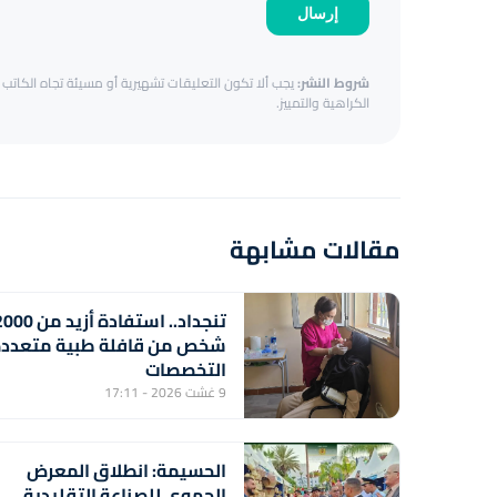
إرسال
شروط النشر:
يجب ألا تكون التعليقات تشهيرية أو مسيئة تجاه الكاتب أ
الكراهية والتمييز.
مقالات مشابهة
تنجداد.. استفادة أزيد من 
شخص من قافلة طبية متعدد
التخصصات
9 غشت 2026 - 17:11
الحسيمة: انطلاق المعرض
الجهوي للصناعة التقليدية