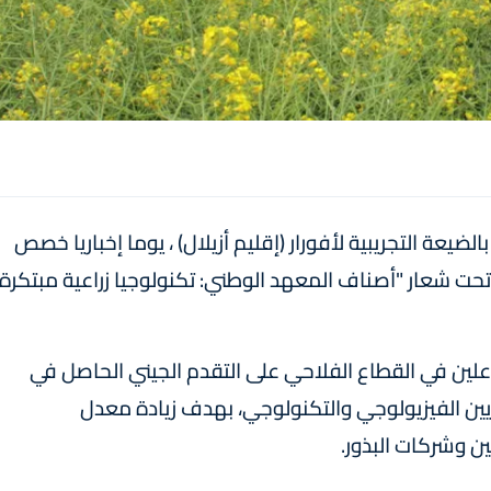
لضيعة التجريبية لأفورار (إقليم أزيلال) ، يوما إخباريا خصص
ن، تحت شعار "أصناف المعهد الوطني: تكنولوجيا زراعية مبتكرة
علين في القطاع الفلاحي على التقدم الجيني الحاصل في
ويين الفيزيولوجي والتكنولوجي، بهدف زيادة معدل
ن وشركات البذور.