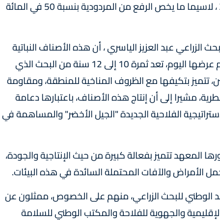
الاستراتيجية الفلاحية "الجيل الأخضر 2020-2030 ، لاسيما ما يخص الرفع من المردودية بنسبة 50 في المائة
ث الزراعي عبد العزيز الياسري ، أن هذه الأصناف النباتية
الجديدة للحبوب والقطاني والنباتات الزيتية التي تم عرضها اليوم، تعد ثمرة 10 إلى 12 سنة من البحث الذي
، تتميز بتكيفها مع الظروف المناخية للمنطقة، ومقاومة
ية، مشيرا إلى أن إنتاج هذه الأصناف، باعتبارها دعامة
ستراتيجية الفلاحية الجديدة "الجيل الأخضر" والمساهمة في
رها المعهد تتميز بفعالة كبيرة من حيث الإنتاجية والجودة،
ل الأمراض والآفات المحتملة السائدة في هذه البيئات.
د الوطني للبحث الزراعي، منهم على الخصوص، ممثلون عن
الإقليمية والجهوية للفلاحة والمكتب الوطني للسلامة