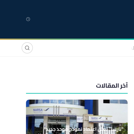
لمغربية
مغاربة العالم
دولي
صوت وصورة
آخر المقالات
"نارسا" تعلن اعتماد نموذج موحد جديد