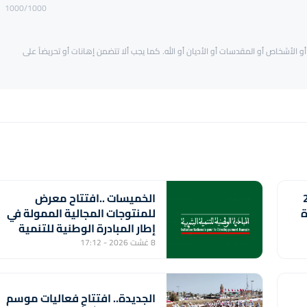
1000
/1000
و الأشخاص أو المقدسات أو الأديان أو الله. كما يجب ألا تتضمن إهانات أو تحريضاً على
2000
الخميسات ..افتتاح معرض
ة
للمنتوجات المجالية الممولة في
إطار المبادرة الوطنية للتنمية
البشرية
8 غشت 2026 - 17:12
الجديدة.. افتتاح فعاليات موسم