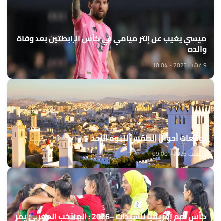
ميسي يغيب عن إنتر ميامي في كأس الرابطتين بعد وفاة
والده
9 غشت 2026 - 10:04
توقعات أحوال الطقس لليوم الأحد
9 غشت 2026 - 09:00
كأس أمم إفريقيا للسيدات –2026 : المنتخب المغربي يمر