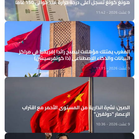
هونغ كونغ تسجل أعلى درجة حرارة منذ حوالي 150 عاما
9 غشت 2026 - 11:42
المغرب يمتلك مؤهلات ليصبح رائدا إفريقيا في مراكز
البيانات والذكاء الاصطناعي (ذا كونفرسيشن)
9 غشت 2026 - 11:15
الصين: نشرة انذارية من المستوى الأحمر مع اقتراب
الإعصار "دولفين"
9 غشت 2026 - 10:36