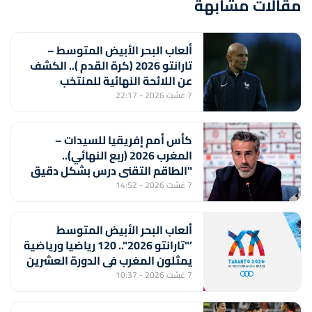
مقالات مشابهة
ألعاب البحر الأبيض المتوسط –
تارانتو 2026 (كرة القدم ).. الكشف
عن اللائحة النهائية للمنتخب
المغربي لأقل من 20 سنة
7 غشت 2026 - 22:17
كأس أمم إفريقيا للسيدات –
المغرب 2026 (ربع النهائي)..
"الطاقم التقني درس بشكل دقيق
منتخب جنوب إفريقيا لتحقيق
7 غشت 2026 - 14:52
الفوز" (خورخي فيلدا)
ألعاب البحر الأبيض المتوسط
’"تارانتو 2026".. 120 رياضيا ورياضية
يمثلون المغرب في الدورة العشرين
7 غشت 2026 - 10:37