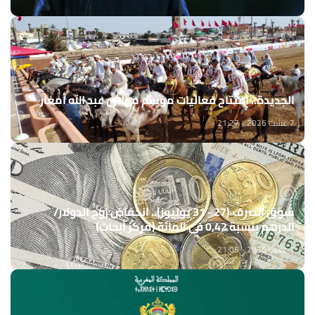
الجديدة.. افتتاح فعاليات موسم مولاي عبد الله أمغار
7 غشت 2026 - 21:27
سوق الصرف (27 - 31 يوليوز).. انخفاض زوج الدولار/
الدرهم بنسبة 0,42 في المائة (مركز أبحاث)
7 غشت 2026 - 21:05