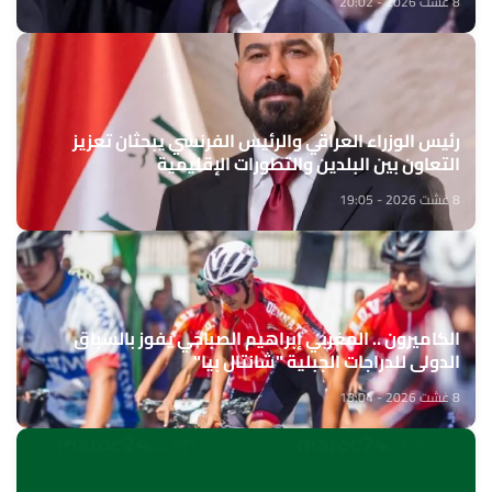
8 غشت 2026 - 20:02
رئيس الوزراء العراقي والرئيس الفرنسي يبحثان تعزيز
التعاون بين البلدين والتطورات الإقليمية
8 غشت 2026 - 19:05
الكاميرون .. المغربي إبراهيم الصباحي يفوز بالسباق
الدولي للدراجات الجبلية "شانتال بيا"
8 غشت 2026 - 18:04