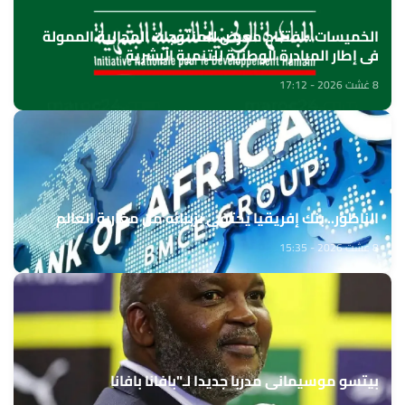
الخميسات ..افتتاح معرض للمنتوجات المجالية الممولة
في إطار المبادرة الوطنية للتنمية البشرية
8 غشت 2026 - 17:12
الناظور.. بنك إفريقيا يحتفي بزبنائه من مغاربة العالم
8 غشت 2026 - 15:35
بيتسو موسيماني مدربا جديدا لـ"بافانا بافانا