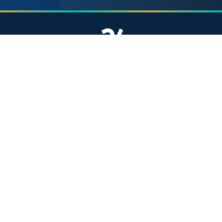
موقع إخباري مستقل وشامل. تابعوا يومياً آخر الأخبار
السياسية والاقتصادية والرياضية والثقافية من المغرب.
الأقسام
أخبار وطنية
رياضة
سياسة
دولي
جهات
صحة
روابط مفيدة
الملك محمد السادس
ولي العهد الأمير مولاي الحسن