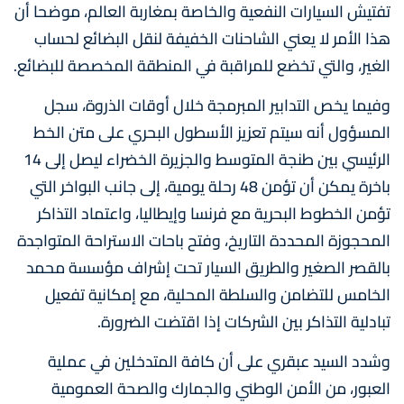
تفتيش السيارات النفعية والخاصة بمغاربة العالم، موضحا أن
هذا الأمر لا يعني الشاحنات الخفيفة لنقل البضائع لحساب
الغير، والتي تخضع للمراقبة في المنطقة المخصصة للبضائع.
وفيما يخص التدابير المبرمجة خلال أوقات الذروة، سجل
المسؤول أنه سيتم تعزيز الأسطول البحري على متن الخط
الرئيسي بين طنجة المتوسط والجزيرة الخضراء ليصل إلى 14
باخرة يمكن أن تؤمن 48 رحلة يومية، إلى جانب البواخر التي
تؤمن الخطوط البحرية مع فرنسا وإيطاليا، واعتماد التذاكر
المحجوزة المحددة التاريخ، وفتح باحات الاستراحة المتواجدة
بالقصر الصغير والطريق السيار تحت إشراف مؤسسة محمد
الخامس للتضامن والسلطة المحلية، مع إمكانية تفعيل
تبادلية التذاكر بين الشركات إذا اقتضت الضرورة.
وشدد السيد عبقري على أن كافة المتدخلين في عملية
العبور، من الأمن الوطني والجمارك والصحة العمومية