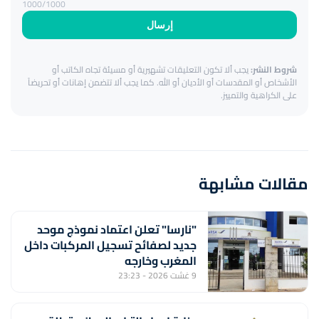
1000
/1000
إرسال
شروط النشر:
يجب ألا تكون التعليقات تشهيرية أو مسيئة تجاه الكاتب أو
الأشخاص أو المقدسات أو الأديان أو الله. كما يجب ألا تتضمن إهانات أو تحريضاً
على الكراهية والتمييز.
مقالات مشابهة
"نارسا" تعلن اعتماد نموذج موحد
جديد لصفائح تسجيل المركبات داخل
المغرب وخارجه
9 غشت 2026 - 23:23