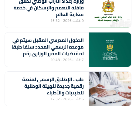
وزارة إعداد التراب الوطني تطلق
قافلة التعمير والإسكان في خدمة
مغاربة العالم
9 غشت 2026 - 15:32
الدخول المدرسي المقبل سیتم في
موعده الرسمي المحدد سلفا طبقا
لمقتضیات المقرر الوزاري رقم
047.26 (وزارة التربية الوطنية)
7 غشت 2026 - 20:48
طب.. الإطلاق الرسمي لمنصة
رقمية جديدة للهيئة الوطنية
للطبيبات والأطباء
6 غشت 2026 - 17:32