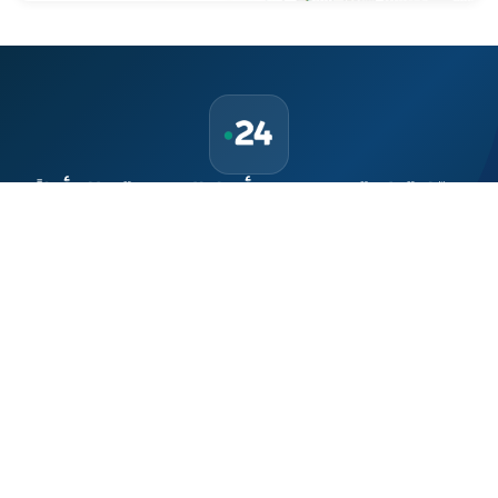
حمّل تطبيق Maroc24، أخبار المغرب تصلك أولاً
تطبيق أخبار المغرب 24 يوفّر لكم متابعة مباشرة لكل الأحداث التي تهمّ
المغرب ومغاربة العالم لحظة بلحظة، مع إشعارات فورية وتغطية
شاملة لكل المستجدات.
تحميل على
App Store
متوفر على
Google Play