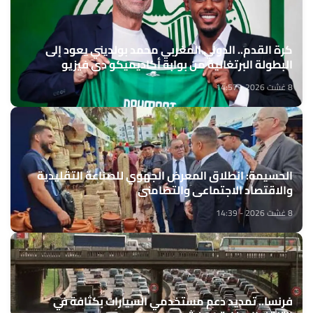
كرة القدم.. الدولي المغربي محمد بولديني يعود إلى
البطولة البرتغالية من بوابة أكاديميكو دي فيزيو
8 غشت 2026 - 14:57
الحسيمة: انطلاق المعرض الجهوي للصناعة التقليدية
والاقتصاد الاجتماعي والتضامني
8 غشت 2026 - 14:39
فرنسا.. تمديد دعم مستخدمي السيارات بكثافة في