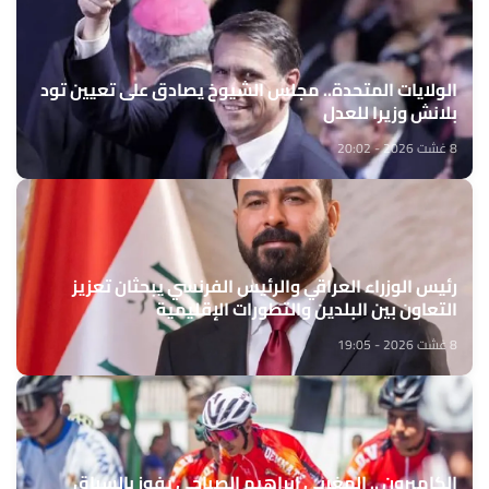
الولايات المتحدة.. مجلس الشيوخ يصادق على تعيين تود
بلانش وزيرا للعدل
8 غشت 2026 - 20:02
رئيس الوزراء العراقي والرئيس الفرنسي يبحثان تعزيز
التعاون بين البلدين والتطورات الإقليمية
8 غشت 2026 - 19:05
الكاميرون .. المغربي إبراهيم الصباحي يفوز بالسباق