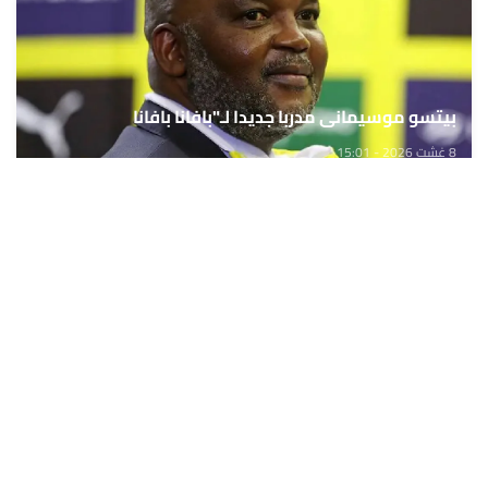
بيتسو موسيماني مدربا جديدا لـ"بافانا بافانا
8 غشت 2026 - 15:01
حمّل تطبيق Maroc24، أخبار المغرب تصلك أولاً
تطبيق أخبار المغرب 24 يوفّر لكم متابعة مباشرة لكل الأحداث التي تهمّ
المغرب ومغاربة العالم لحظة بلحظة، مع إشعارات فورية وتغطية
شاملة لكل المستجدات.