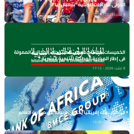
الدولي للدراجات الجبلية "شانتال بيا"
8 غشت 2026 - 18:04
الخميسات ..افتتاح معرض للمنتوجات المجالية الممولة
في إطار المبادرة الوطنية للتنمية البشرية
8 غشت 2026 - 17:12
الناظور.. بنك إفريقيا يحتفي بزبنائه من مغاربة العالم
8 غشت 2026 - 15:35