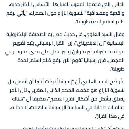
الذاتي التي قدمها المغرب باعتبارها "الأساس الأكثر جدية،
واقعية ومصداقية" لتسوية النزاع حول الصحراء، "يأتي لرفع
ظلم استمر لمدة طويلة".
وقال السيد العلوي، في حديث خص به الصحيفة الإلكترونية
الإسبانية "إل إندبنديينتي"، إن "القرار الإسباني يتيح تقويم
موقف اعتبرناه غير متوازن وغير عادل على مدى عقود. وفي
المجمل، فإن إسبانيا تقوم الآن برفع ظلم استمر لمدة
طويلة".
وأوضح السيد العلوي أن "إسبانيا أدركت أخيرا أن أفضل حل
لتسوية النزاع هو مخطط الحكم الذاتي المغربي، لأن الأمر
يتعلق بشكل من أشكال تقرير المصير"، مضيفا أن "هناك
ديناميات داخلية في السياسة الإسبانية ساهمت، لا محالة،
في هذا القرار".
واعتبر أن "كون إسبانيا نفسها واجهت مؤخرا النزعة