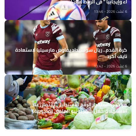
اء وإيجابيا " في الرباط (بيان)
6 غشت 2026 - 13:46
كرة القدم.. ريال سوسيداد يفاوض مارسيليا لاستعادة
نايف أكرد
6 غشت 2026 - 13:42
مراكش: استقرار الرقم الاستدلالي للأثمان عند
الاستهلاك خلال شهر يونيو الماضي (مندوبية)
6 غشت 2026 - 13:21