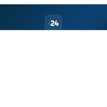
حمّل تطبيق Maroc24، أخبار المغرب تصلك أولاً
تطبيق أخبار المغرب 24 يوفّر لكم متابعة مباشرة لكل الأحداث التي تهمّ
المغرب ومغاربة العالم لحظة بلحظة، مع إشعارات فورية وتغطية
شاملة لكل المستجدات.
تحميل على
App Store
متوفر على
Google Play