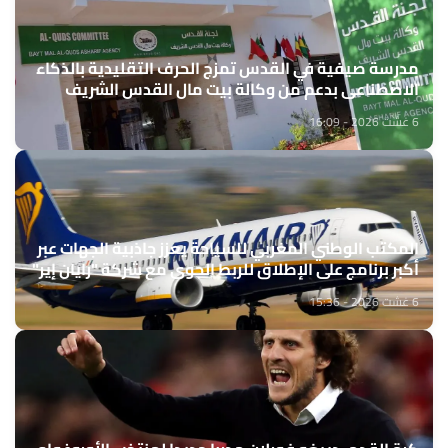
مدرسة صيفية في القدس تمزج الحرف التقليدية بالذكاء
الاصطناعي بدعم من وكالة بيت مال القدس الشريف
6 غشت 2026 - 16:09
المكتب الوطني المغربي للسياحة يعزز جاذبية الجهات عبر
أكبر برنامج على الإطلاق للربط الجوي مع شركة "رايان إير"
6 غشت 2026 - 15:36