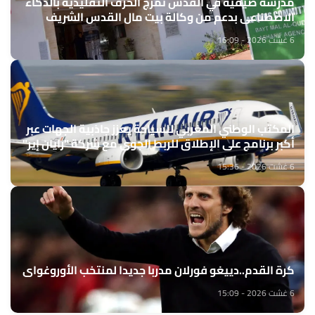
مدرسة صيفية في القدس تمزج الحرف التقليدية بالذكاء
الاصطناعي بدعم من وكالة بيت مال القدس الشريف
6 غشت 2026 - 16:09
المكتب الوطني المغربي للسياحة يعزز جاذبية الجهات عبر
أكبر برنامج على الإطلاق للربط الجوي مع شركة "رايان إير"
6 غشت 2026 - 15:36
كرة القدم..دييغو فورلان مدربا جديدا لمنتخب الأوروغواي
6 غشت 2026 - 15:09