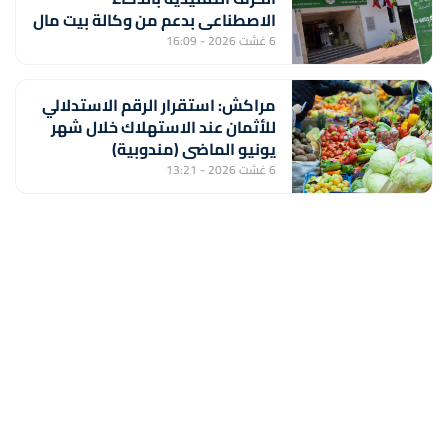
الاصطناعي بدعم من وكالة بيت مال
القدس الشريف
6 غشت 2026 - 16:09
مراكش: استقرار الرقم الاستدلالي
للأثمان عند الاستهلاك خلال شهر
يونيو الماضي (مندوبية)
6 غشت 2026 - 13:21