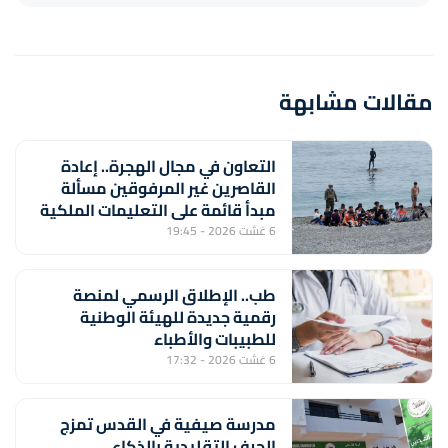
مقالات مشابهة
التعاون في مجال الهجرة.. إعادة
القاصرين غير المرفوقين مسألة
مبدأ قائمة على التعليمات الملكية
السامية (مصدر دبلوماسي)
6 غشت 2026 - 19:45
طب.. الإطلاق الرسمي لمنصة
رقمية جديدة للهيئة الوطنية
للطبيبات والأطباء
6 غشت 2026 - 17:32
مدرسة صيفية في القدس تمزج
الحرف التقليدية بالذكاء