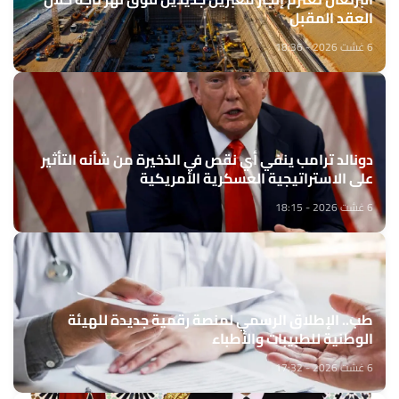
العقد المقبل
6 غشت 2026 - 18:36
دونالد ترامب ينفي أي نقص في الذخيرة من شأنه التأثير
على الاستراتيجية العسكرية الأمريكية
6 غشت 2026 - 18:15
طب.. الإطلاق الرسمي لمنصة رقمية جديدة للهيئة
الوطنية للطبيبات والأطباء
6 غشت 2026 - 17:32