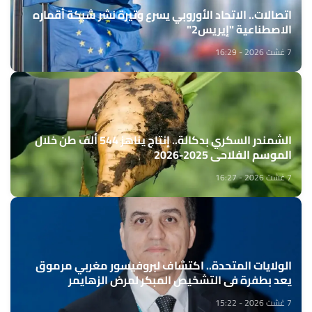
اتصالات.. الاتحاد الأوروبي يسرع وتيرة نشر شبكة أقماره
الاصطناعية "إيريس2"
7 غشت 2026 - 16:29
الشمندر السكري بدكالة.. إنتاج يناهز 544 ألف طن خلال
الموسم الفلاحي 2025-2026
7 غشت 2026 - 16:27
الولايات المتحدة.. اكتشاف لبروفيسور مغربي مرموق
يعد بطفرة في التشخيص المبكر لمرض الزهايمر
7 غشت 2026 - 15:22