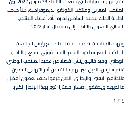
عقب نهاية المباراة التي جمعت، الثلاثاء 29 مارس 2022، بين
المنتخب المغربي ومنتخب الكونغو الديموقراطية، هنأ صاحب
الجلالة الملك محمد السادس نصره الله، أعضاء المنتخب
الوطني المغربي بالتأهل إلى مونديال قطر 2022.
وبهذه المناسبة، تحدث جلالة الملك مع رئيس الجامعة
الملكية المغربية لكرة القدم، السيد فوزي لقجع، والناخب
الوطني، وحيد خاليلوزيتش، فضلا عن عميد المنتخب الوطني،
غانم سايس، الذين عبر لهم جلالته عن أحر التهاني للاعبين
وللطاقم التقني والإداري، الذين عرفوا كيف يعطون أفضل
ما لديهم ويحققون مسارا ممتازا، توج بهذا الإنجاز الكبير.
و م ع