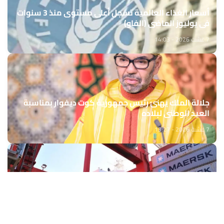
أسعار الغذاء العالمية تسجل أعلى مستوى منذ 3 سنوات
في يوليوز الماضي (الفاو)
7 غشت 2026 - 14:03
جلالة الملك يهنئ رئيس جمهورية كوت ديفوار بمناسبة
العيد الوطني لبلاده
7 غشت 2026 - 13:27
ارتفاع الرواج المينائي بالموانئ المغربية بـ14,4 في المائة
برسم الفصل الأول من سنة 2026
7 غشت 2026 - 13:06