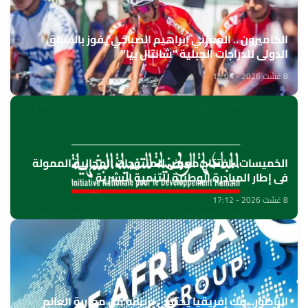
الكاميرون .. المغربي إبراهيم الصباحي يفوز بالسباق
الدولي للدراجات الجبلية "شانتال بيا"
8 غشت 2026 - 18:04
الخميسات ..افتتاح معرض للمنتوجات المجالية الممولة
في إطار المبادرة الوطنية للتنمية البشرية
8 غشت 2026 - 17:12
الناظور.. بنك إفريقيا يحتفي بزبنائه من مغاربة العالم