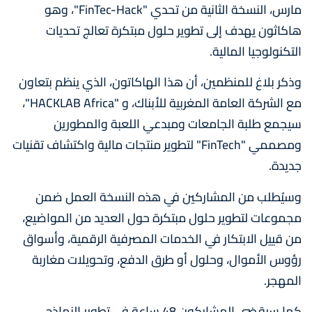
مارس، النسخة الثانية من تحدي "FinTec-Hack"، وهو
هاكاثون يهدف إلى تطوير حلول مبتكرة تعالج تحديات
التكنولوجيا المالية.
وذكر بلاغ للمنظمين، أن هذا الهاكاتون، الذي ينظم بتعاون
مع الشركة العامة المغربية للأبناك، و "HACKLAB Africa"،
سيجمع طلبة الجامعات ومبدعي اللعبة والمطورين
ومصممي "FinTech" لتطوير منتجات مالية واكتشاف تقنيات
جديدة.
وسيُطلب من المشاركين في هذه النسخة العمل ضمن
مجموعات لتطوير حلول مبتكرة حول العديد من المواضيع،
من قييل الابتكار في الخدمات المصرفية الرقمية، وأسواق
رؤوس الأموال، وحلول أو طرق الدفع، وتحويلات مغاربة
المهجر.
كما سيقضي المشاركون 48 ساعة في تطوير النماذج