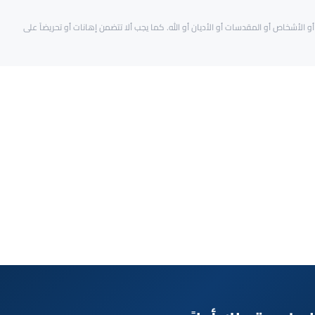
و الأشخاص أو المقدسات أو الأديان أو الله. كما يجب ألا تتضمن إهانات أو تحريضاً على