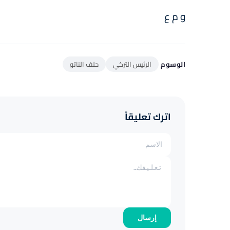
و م ع
الوسوم
الرئيس التركي
حلف الناتو
اترك تعليقاً
إرسال