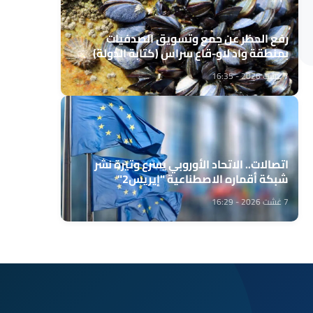
رفع الحظر عن جمع وتسويق الصدفيات
بمنطقة واد لاو-قاع سراس (كتابة الدولة)
7 غشت 2026 - 16:35
اتصالات.. الاتحاد الأوروبي يسرع وتيرة نشر
شبكة أقماره الاصطناعية "إيريس2"
7 غشت 2026 - 16:29