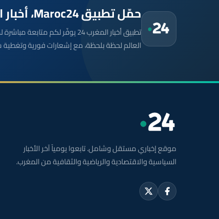
حمّل تطبيق Maroc24، أخبار المغرب تصلك أولاً
تطبيق أخبار المغرب 24 يوفّر لكم متا
العالم لحظة بلحظة، مع إشعارات فورية وتغطية 
موقع إخباري مستقل وشامل. تابعوا يومياً آخر الأخبار
السياسية والاقتصادية والرياضية والثقافية من المغرب.