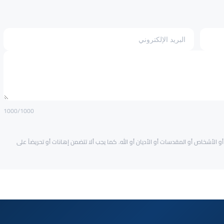
1000
/1000
و الأشخاص أو المقدسات أو الأديان أو الله. كما يجب ألا تتضمن إهانات أو تحريضاً على