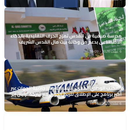
مدرسة صيفية في القدس تمزج الحرف التقليدية بالذكاء
الاصطناعي بدعم من وكالة بيت مال القدس الشريف
6 غشت 2026 - 16:09
المكتب الوطني المغربي للسياحة يعزز جاذبية الجهات عبر
أكبر برنامج على الإطلاق للربط الجوي مع شركة "رايان إير"
6 غشت 2026 - 15:36