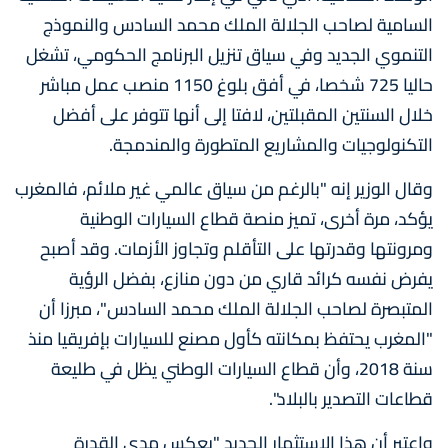
السامية لصاحب الجلالة الملك محمد السادس والنموذج
التنموي الجديد وفي سياق تنزيل البرنامج الحكومي، تشغل
حاليا 725 شخصا، في أفق بلوغ 1150 منصب عمل مباشر
خلال السنتين المقبلتين، لافتا إلى أنها تتوفر على أفضل
التكنولوجيات والمشاريع المتطورة والمندمجة.
وقال الوزير إنه "بالرغم من سياق عالمي غير ملائم، فالمغرب
يؤكد، مرة أخرى، تميز منصة قطاع السيارات الوطنية
ومرونتها وقدرتها على التأقلم وتجاوز الأزمات. وقد أصبح
يفرض نفسه كرائد قاري من دون منازع، بفضل الرؤية
المتبصرة لصاحب الجلالة الملك محمد السادس"، مبرزا أن
"المغرب يحتفظ بمكانته كأول مصنع للسيارات بإفريقيا منذ
سنة 2018، وأن قطاع السيارات الوطني يظل في طليعة
قطاعات التصدير بالبلاد".
واعتبر أن هذا الاستثمار الجديد "يعكس مدى القدرة