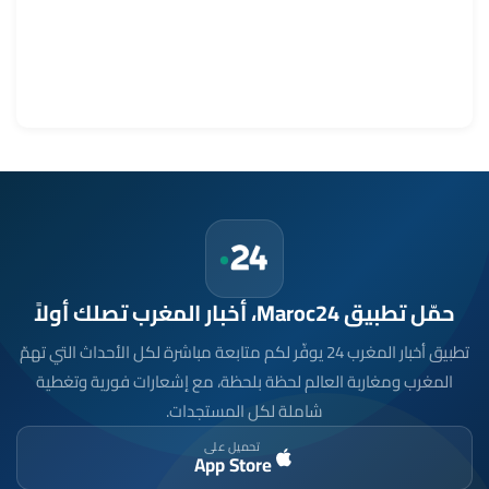
كرة القدم..دييغو فورلان مدربا جديدا لمنتخب الأوروغواي
6 غشت 2026 - 15:09
حمّل تطبيق Maroc24، أخبار المغرب تصلك أولاً
تطبيق أخبار المغرب 24 يوفّر لكم متابعة مباشرة لكل الأحداث التي تهمّ
المغرب ومغاربة العالم لحظة بلحظة، مع إشعارات فورية وتغطية
شاملة لكل المستجدات.
تحميل على
App Store