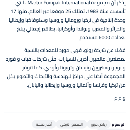
يذكر أن مجموعة Martur Fompak International ، التي
تأسست سنة 1983، تمتلك 25 موقعا عبر العالم، منها 17
وحدة إنتاجية في تركيا ورومانيا وروسيا وسلوفاكيا وإيطاليا
والجزائر والمغرب وبولندا وأوكرانيا، بطاقم إجمالي يبلغ
تعداده 6000 مستخدم.
فضلا عن شركة رونو، فهي مورد للمعدات بالنسبة
لمصنعين عالميين آخرين للسيارات، مثل شركات فيات و فورد
و بوجو وستروين ونيسان وتويوتا وأودي، كما تتوفر
المجموعة أيضا على مراكز للهندسة والأبحاث والتطوير بكل
من تركيا وفرنسا وألمانيا وروسيا وإيطاليا واليابان.
و م ع
الوسوم
رياض مزور
المصنع التركي
أخبار طنجة