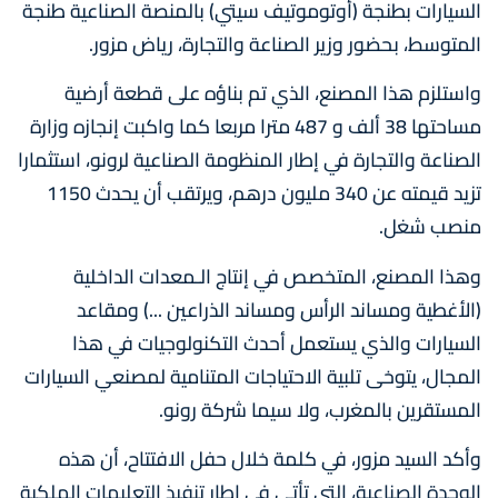
السيارات بطنجة (أوتوموتيف سيتي) بالمنصة الصناعية طنجة
المتوسط، بحضور وزير الصناعة والتجارة، رياض مزور.
واستلزم هذا المصنع، الذي تم بناؤه على قطعة أرضية
مساحتها 38 ألف و 487 مترا مربعا كما واكبت إنجازه وزارة
الصناعة والتجارة في إطار المنظومة الصناعية لرونو، استثمارا
تزيد قيمته عن 340 مليون درهم، ويرتقب أن يحدث 1150
منصب شغل.
وهذا المصنع، المتخصص في إنتاج الـمعدات الداخلية
(الأغطية ومساند الرأس ومساند الذراعين ...) ومقاعد
السيارات والذي يستعمل أحدث التكنولوجيات في هذا
المجال، يتوخى تلبية الاحتياجات المتنامية لمصنعي السيارات
المستقرين بالمغرب، ولا سيما شركة رونو.
وأكد السيد مزور، في كلمة خلال حفل الافتتاح، أن هذه
الوحدة الصناعية، التي تأتي في إطار تنفيذ التعليمات الملكية