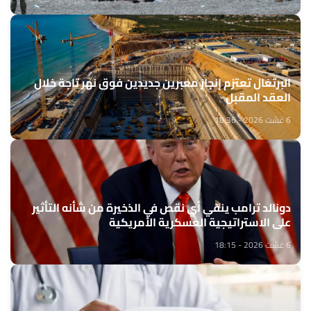
البرتغال تعتزم إنجاز معبرين جديدين فوق نهر تاجة خلال
العقد المقبل
6 غشت 2026 - 18:36
دونالد ترامب ينفي أي نقص في الذخيرة من شأنه التأثير
على الاستراتيجية العسكرية الأمريكية
6 غشت 2026 - 18:15