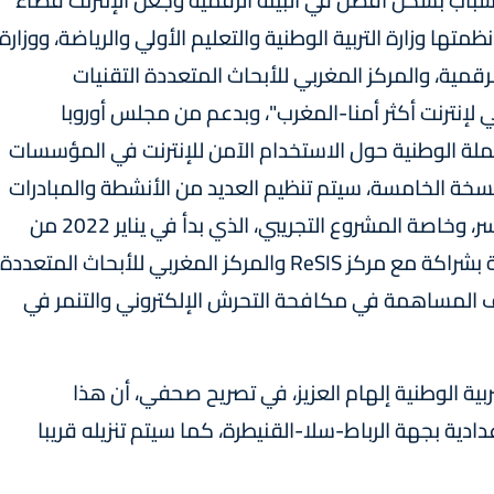
شباب بشكل أفضل في البيئة الرقمية وجعل الإنترنت فضاء
متها وزارة التربية الوطنية والتعليم الأولي والرياضة، ووزارة
لرقمية، والمركز المغربي للأبحاث المتعددة التقنيات
مي لإنترنت أكثر أمنا-المغرب"، وبدعم من مجلس أوروبا
حملة الوطنية حول الاستخدام الآمن للإنترنت في المؤسسات
نسخة الخامسة، سيتم تنظيم العديد من الأنشطة والمبادرات
التوعوية والدورات التكوينية لفائدة الأطفال والأسر، وخاصة المشروع التجريبي، الذي بدأ في يناير 2022 من
قبل وزارة التربية الوطنية والتعليم الأولي والرياضة بشراكة مع مركز ReSIS والمركز المغربي للأبحاث المتعددة
دف المساهمة في مكافحة التحرش الإلكتروني والتنمر في
 (Genie) التابع لوزارة التربية الوطنية إلهام العزيز، في تصريح صحفي، أن هذا
ادية بجهة الرباط-سلا-القنيطرة، كما سيتم تنزيله قريبا