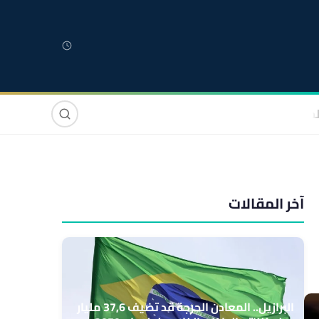
لمغربية
مغاربة العالم
دولي
صوت وصورة
آخر المقالات
البرازيل.. المعادن الحرجة قد تضيف 37,6 مليار