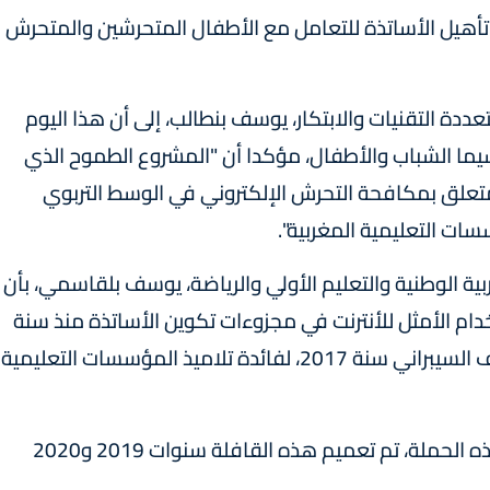
هيل الأساتذة للتعامل مع الأطفال المتحرشين والمتحرش
عددة التقنيات والابتكار، يوسف بنطالب، إلى أن هذا اليوم
اسيما الشباب والأطفال، مؤكدا أن "المشروع الطموح الذي
المتعلق بمكافحة التحرش الإلكتروني في الوسط التربوي
ت التعليمية المغربية".
ربية الوطنية والتعليم الأولي والرياضة، يوسف بلقاسمي، بأن
دام الأمثل للأنترنت في مجزوءات تكوين الأساتذة منذ سنة
2006، مذكرا بتنظيم قافلة للتوعية بمخاطر العنف السيبراني سنة 2017، لفائدة تلاميذ المؤسسات التعليمية
وأضاف بلقاسمي أنه أمام النجاح الذي عرفته هذه الحملة، تم تعميم هذه القافلة سنوات 2019 و2020