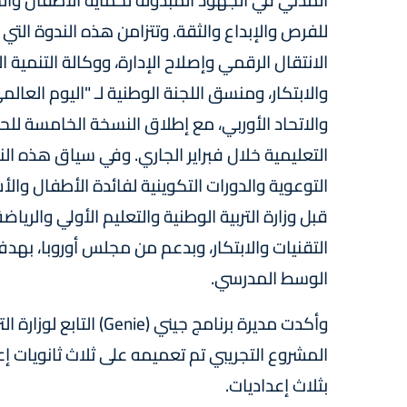
المدني في الجهود المبذولة لحماية الأطفال وال
للفرص والإبداع والثقة. وتتزامن هذه الندوة التي نظ
الانتقال الرقمي وإصلاح الإدارة، ووكالة التنمية ا
والابتكار، ومنسق اللجنة الوطنية لـ "اليوم العال
والاتحاد الأوربي، مع إطلاق النسخة الخامسة لل
التعليمية خلال فبراير الجاري. وفي سياق هذه ال
التقنيات والابتكار، وبدعم من مجلس أوروبا، به
الوسط المدرسي.
وأكدت مديرة برنامج جيني
المشروع التجريبي تم تعميمه على ثلاث ثانويات إعد
بثلاث إعداديات.