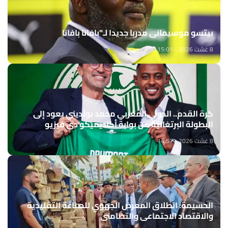
بيتسو موسيماني مدربا جديدا لـ"بافانا بافانا
8 غشت 2026 - 15:01
كرة القدم.. الدولي المغربي محمد بولديني يعود إلى
البطولة البرتغالية من بوابة أكاديميكو دي فيزيو
8 غشت 2026 - 14:57
الحسيمة: انطلاق المعرض الجهوي للصناعة التقليدية
والاقتصاد الاجتماعي والتضامني