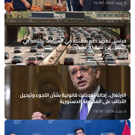
8 غشت 2026 - 14:39
فرنسا.. تمديد دعم مستخدمي السيارات بكثافة في
التنقل إلى غاية 31 غشت
8 غشت 2026 - 14:01
البرتغال.. إحالة تعديلات قانونية بشأن اللجوء وترحيل
الأجانب على المحكمة الدستورية
8 غشت 2026 - 13:29