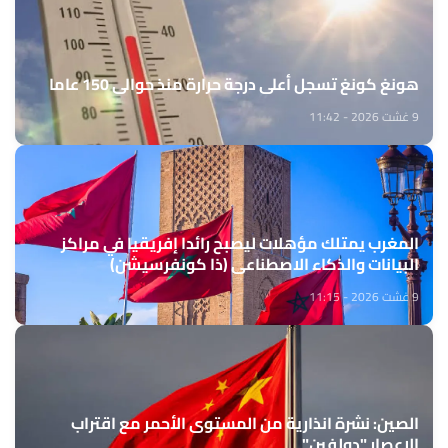
هونغ كونغ تسجل أعلى درجة حرارة منذ حوالي 150 عاما
9 غشت 2026 - 11:42
المغرب يمتلك مؤهلات ليصبح رائدا إفريقيا في مراكز
البيانات والذكاء الاصطناعي (ذا كونفرسيشن)
9 غشت 2026 - 11:15
الصين: نشرة انذارية من المستوى الأحمر مع اقتراب
الإعصار "دولفين"