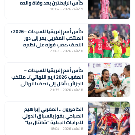
كأس الرابطتين بعد وفاة والده
9 غشت 2026 - 10:04
كأس أمم إفريقيا للسيدات –2026 :
المنتخب المغربي يمر إلى دور
النصف ،عقب فوزه على نظيره
الجنوب إفريقي (2-1) ويتأهل إلى
8 غشت 2026 - 23:02
مونديال 2027
كأس أمم إفريقيا للسيدات –
المغرب 2026 (ربع النهائي).. منتخب
الجزائر يتأهل إلى نصف النهائي
بفوزه على نظيره الايفواري (2-1)
8 غشت 2026 - 21:35
الكاميرون .. المغربي إبراهيم
الصباحي يفوز بالسباق الدولي
للدراجات الجبلية "شانتال بيا"
8 غشت 2026 - 18:04