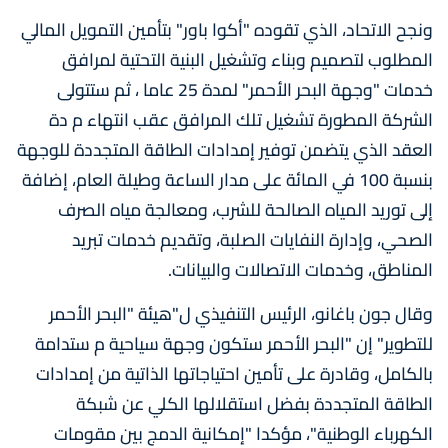
ونجح الاتحاد، الذي تقوده "أكوا باور" بتأمين التمويل المالي
المطلوب لتصميم وبناء وتشغيل البنية التحتية لمرافق
خدمات "وجهة البحر الأحمر" لمدة 25 عاما ، ثم ستتولى
الشركة المطورة تشغيل تلك المرافق عقب انتهاء م دة
العقد الذي يتضمن توفير إمدادات الطاقة المتجددة للوجهة
بنسبة 100 في المائة على مدار الساعة وطيلة العام، إضافة
إلى توريد المياه الصالحة للشرب، ومعالجة مياه الصرف
الصحي، وإدارة النفايات الصلبة، وتقديم خدمات تبريد
المناطق، وخدمات الاتصالات والبيانات.
وقال جون باغانو، الرئيس التنفيذي ل"هيئة "البحر الأحمر
للتطوير" إن "البحر الأحمر ستكون وجهة سياحية م ستدامة
بالكامل، وقادرة على تأمين احتياجاتها الذاتية من إمدادات
الطاقة المتجددة بفضل استقلالها الكلي عن شبكة
الكهرباء الوطنية"، مؤكدا "إمكانية الدمج بين مقومات