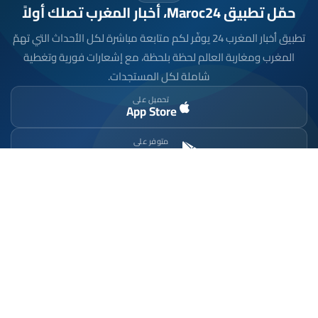
حمّل تطبيق Maroc24، أخبار المغرب تصلك أولاً
تطبيق أخبار المغرب 24 يوفّر لكم متابعة مباشرة لكل الأحداث التي تهمّ
المغرب ومغاربة العالم لحظة بلحظة، مع إشعارات فورية وتغطية
شاملة لكل المستجدات.
تحميل على
App Store
متوفر على
Google Play
موقع إخباري مستقل وشامل. تابعوا يومياً آخر الأخبار
السياسية والاقتصادية والرياضية والثقافية من المغرب.