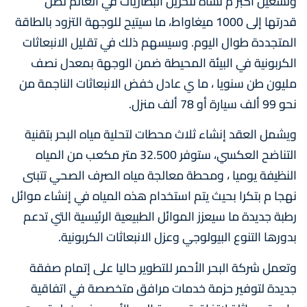
وتشغيل أكبر م نشأة لتخزين البطاريات في العالم تصل
قدرتها إلى 1000 ميغاواط، ما سيتيح للوجهة التزود بالطاقة
المتجددة طوال اليوم. وسيسهم ذلك في تقليل الانبعاثات
الكربونية في البيئة المحيطة ضمن الوجهة بمعدل نصف
مليون طن سنويا ، ما ي عادل خفض الانبعاثات الناجمة من
نحو 99 ألف سيارة أو 78 ألف منزل.
ويشمل العقد إنشاء ثلاث محطات لتحلية مياه البحر بتقنية
التناضح العكسي، ستوفر 32.500 متر مكعب من المياه
النظيفة يوميا ، ومحطة معالجة مياه الصرف الصحي تتبنى
نهجا م بتكرا بحيث يتم استخدام هذه المياه في إنشاء موائل
رطبة جديدة ما سيعزز الموائل الطبيعية الرئيسية التي تدعم
بدورها التنوع البيولوجي وعزل الانبعاثات الكربونية.
وتعمل شركة البحر الأحمر للتطوير حاليا على إتمام صفقة
جديدة لتوفير حزمة خدمات مرافق متخصصة في اتفاقية