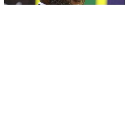
بيتسو موسيماني مدربا جديدا لـ"بافانا بافانا
8 غشت 2026 - 15:01
حمّل تطبيق Maroc24، أخبار المغرب تصلك أولاً
تطبيق أخبار المغرب 24 يوفّر لكم متابعة مباشرة لكل الأحداث التي تهمّ
المغرب ومغاربة العالم لحظة بلحظة، مع إشعارات فورية وتغطية
شاملة لكل المستجدات.
تحميل على
App Store
متوفر على