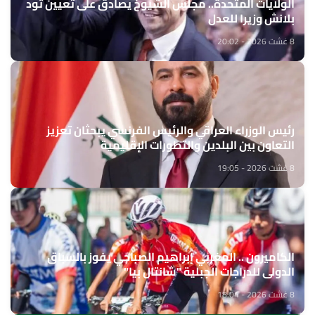
الولايات المتحدة.. مجلس الشيوخ يصادق على تعيين تود
بلانش وزيرا للعدل
8 غشت 2026 - 20:02
رئيس الوزراء العراقي والرئيس الفرنسي يبحثان تعزيز
التعاون بين البلدين والتطورات الإقليمية
8 غشت 2026 - 19:05
الكاميرون .. المغربي إبراهيم الصباحي يفوز بالسباق
الدولي للدراجات الجبلية "شانتال بيا"
8 غشت 2026 - 18:04